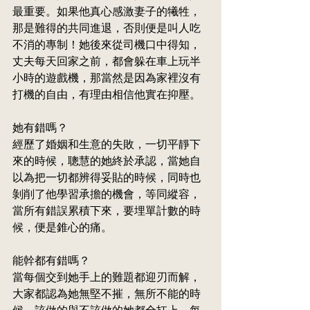
最重要。如果他真心感激妻子的犧牲，
那是難得的共同進退，否則便是叫人吃
不消的專制！她後來從司機口中得知，
丈夫每天回家之前，都會躲在車上玩半
小時的遊戲機，那當然是因為家裡沒有
打機的自由，有理由相信他實在抑壓。
她有錯嗎？
經歷了婚姻和生意的失敗，一切平靜下
來的時候，聰慧的她終於承認，當她自
以為把一切都辨得妥貼的時候，同時也
剝削了他學習承擔的機會，等同縱容，
當所有錯誤累積下來，要埋單計數的時
候，便是錐心的痛。
能幹都有錯嗎？
當每個交到她手上的難題都迎刃而解，
大家都認為她無堅不摧，無所不能的時