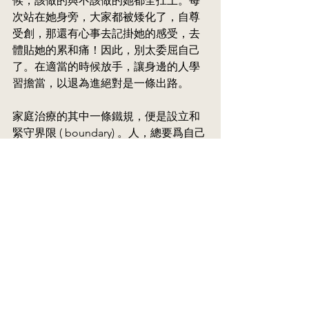
候，該做的與不該做的她都全扛上。每
次站在她身旁，大家都被矮化了，自尊
受創，那還有心事去記掛她的感受，去
體貼她的累和痛！因此，別太委屈自己
了。在適當的時候放手，讓身邊的人學
習擔當，以退為進絕對是一條出路。
家庭治療的其中一條鐵規，便是設立和
緊守界限 ( boundary) 。人，總要爲自己
的人生負責，不能把責任只往別人身上
推，教仔如是，夫妻亦如是。
See All
Recent Posts