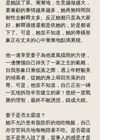
是她說了算。漸漸地，生意越做越大，
要兼顧的事情越來越多，她再無時間與
耐性去解釋太多。反正她都只是為大家
好，解釋過後還都是依她的，於是都省
下了。可是，她並不知道，她的專橫形
象正在丈夫的心中漸漸地點滴累積。
他一邊享受妻子為他遮風擋雨的方便，
一邊懊惱自己掉失了一家之主的氣概，
自我形象日漸低落之際，遇上年輕貌美
的傾慕者，從她的身上尋回失落的自
尊。可是，他並不知道，自己正在一磚
一瓦地拆毁辛苦建立的家！曾經一度戰
勝的理智，最終不敵誘惑，鑄成大錯。
妻子是否太霸道？
她不允許患有脂肪肝的他吃晚飯，自己
亦甘苦與共地每晚陪著不吃。是否霸道
並不是旁人說了算，當事人的感受才是