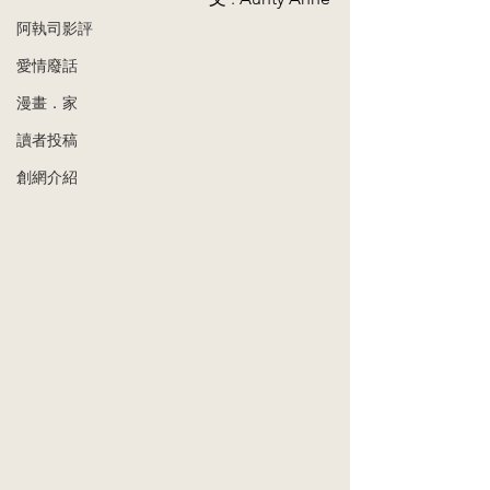
阿執司影評
愛情廢話
漫畫．家
讀者投稿
創網介紹