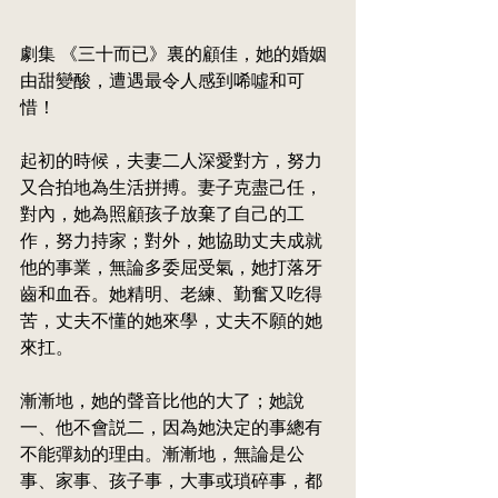
劇集 《三十而已》裏的顧佳，她的婚姻
由甜變酸，遭遇最令人感到唏噓和可
惜！
起初的時候，夫妻二人深愛對方，努力
又合拍地為生活拼搏。妻子克盡己任，
對內，她為照顧孩子放棄了自己的工
作，努力持家；對外，她協助丈夫成就
他的事業，無論多委屈受氣，她打落牙
齒和血吞。她精明、老練、勤奮又吃得
苦，丈夫不懂的她來學，丈夫不願的她
來扛。
漸漸地，她的聲音比他的大了；她說
一、他不會説二，因為她決定的事總有
不能彈劾的理由。漸漸地，無論是公
事、家事、孩子事，大事或瑣碎事，都