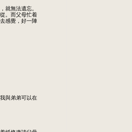
，就無法遺忘。
從。而父母忙着
去感覺，好一陣
我與弟弟可以在