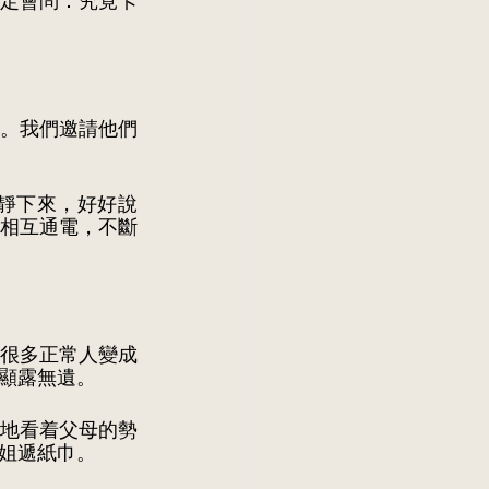
定會問：究竟卡
。我們邀請他們
靜下來，好好說
相互通電，不斷
很多正常人變成
顯露無遺。
地看着父母的勢
姐遞紙巾。