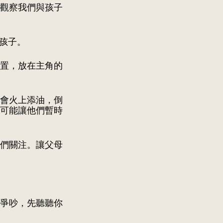
觀察我們與孩子
孩子。
置，放在主角的
會火上添油，倒
可能讓他們暫時
們關注。讓父母
爭吵，先聽聽你