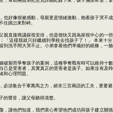
生，幫助兩姐弟把意見詳細紀錄下來，孩子滿懷希望，拿
，也好像很被感動，母親更是情緒激動，抱着孩子哭不成
不住跳岀來對峙。
父親直接商議探視安排，但是很快又因為探視中心的一些
：「這樣我就只好繼續到學校去找孩子了！」 本來十分
躱到洗手間大哭不止。小弟拿着他們凖備好的紙條，一臉
姻破裂而爭奪孩子的案例，這種爭奪戰有時可以維持十數
自己是受害者，其實真正的受害者是孩子。如果沒有及時
緒和心理問題。
，必須集合千軍萬馬之力，絕非三言兩語的工夫，更要避
子的聲音，讓父母聽得清楚。
傷，讓他們知道，我們衷心希望他們成功與孩子建立關係