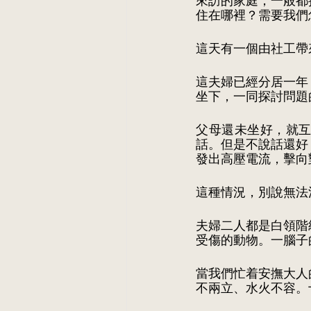
來訪的家庭，一般都
住在哪裡？需要我們
這天有一個由社工帶
這夫婦已經分居一年
坐下，一同探討問題
父母還未坐好，就
話。但是不說話還好
發出高壓電流，擊向
這種情況，別說無法
夫婦二人都是白領階
受傷的動物。一腦子
當我們忙着安撫大人
不兩立、水火不容。