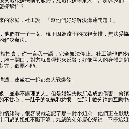
接受過很多機構的服務，見過很多專業人士。所以我們一
怎樣幫忙？
來的家庭，社工說：「幫他們好好解決溝通問題！」
，他們有一子一女。現正因為孩子的探視安排，無法妥協
的解決辦法。
互相指責，你一言我一語，完全無法停止。社工請他們冷
，誰一開口，對方就會彈起來反駁；好像兩人的身體之間
對方，欲罷不能。
溝通，連坐在一起都會大戰爆發。
級，並非不講理的人。但是婚姻失敗所造成的傷害，會讓
的不甘心，一肚子的怨氣和忿恨，在那十數分鐘的互動中
的情緒時，很容易就忘記了那一對小姐弟，他們正在默默
十四歲的姐姐不斷下淚，九歲的弟弟眉心深鎖，不停給姐