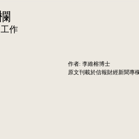
欄
的工作
									     作者: 李維榕博士
文刊載於信報財經新聞專欄〈故事從家開