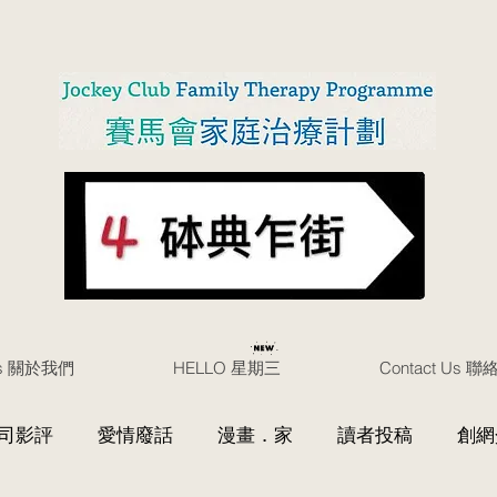
Us 關於我們
HELLO 星期三
Contact Us 
司影評
愛情廢話
漫畫．家
讀者投稿
創網