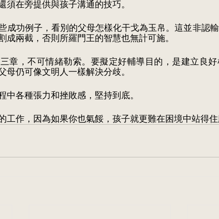
還須在旁提供與孩子溝通的技巧。
些成功例子，看別的父母怎樣化干戈為玉帛。這並非認輸
割成兩截，否則所羅門王的智慧也無計可施。
法三章，不可情緒勒索。要擬定好輔導目的，是建立良好
父母仍可像文明人一樣解決分歧。
程中各種張力和挫敗感，堅持到底。
的工作，因為如果你也氣餒，孩子就更難在困境中站得住