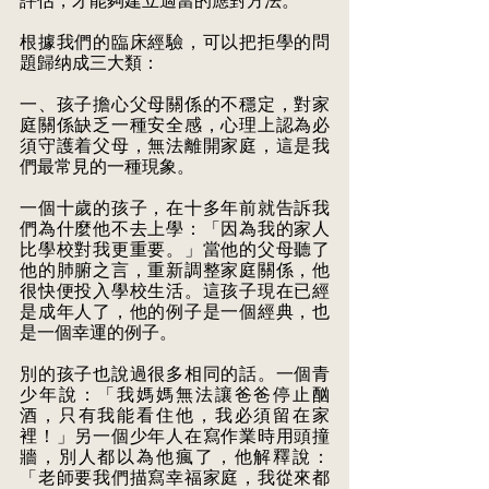
評估，才能夠建立適當的應對方法。
根據我們的臨床經驗，可以把拒學的問
題歸纳成三大類：
一、孩子擔心父母關係的不穩定，對家
庭關係缺乏一種安全感，心理上認為必
須守護着父母，無法離開家庭，這是我
們最常見的一種現象。
一個十歲的孩子，在十多年前就告訴我
們為什麼他不去上學：「因為我的家人
比學校對我更重要。」當他的父母聽了
他的肺腑之言，重新調整家庭關係，他
很快便投入學校生活。這孩子現在已經
是成年人了，他的例子是一個經典，也
是一個幸運的例子。
別的孩子也說過很多相同的話。一個青
少年說：「我媽媽無法讓爸爸停止酗
酒，只有我能看住他，我必須留在家
裡！」另一個少年人在寫作業時用頭撞
牆，別人都以為他瘋了，他解釋說：
「老師要我們描寫幸福家庭，我從來都