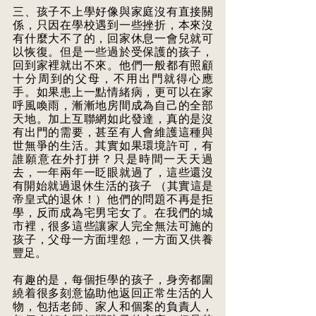
三、孩子不上學好像與家庭沒有直接關
係，只因在學校遇到一些挫折，本來沒
有什麼大不了的，回家休息一會兒就可
以恢復。但是一些過於受保護的孩子，
回到家裡就出不來。他們一般都有照顧
十分周到的父母，不用出門就得心應
手。如果患上一點情緒病，更可以在家
呼風喚雨，漸漸地房間成為自己的全部
天地。加上互聯網如此發達，真的是沒
有出門的需要，甚至有人會維護這種與
世無爭的生活。其實如果環境許可，有
誰願意在外打拼？只是時間一天天過
去，一年兩年一眨眼就過了，這些還沒
有開始就過退休生活的孩子 （其實這是
帝皇式的退休！）他們的問題不再是拒
學，反而成為宅男宅女了。在我們的城
市裡，很多這些讓家人完全無法可施的
孩子，父母一方面埋怨，一方面又供養
豐足。
有趣的是，每個拒學的孩子，身旁都圍
繞着很多刻意協助他返回正常生活的人
物，包括老師、家人和個案的負責人，