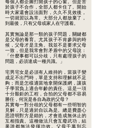
每個人都企圖打開孩子的心窗。但是苦
於孩子不合作，全部人都卡住了。開始
時大家還會設法面對，久久不見效後，
一切就習以為常。大部分人都放棄了，
到最後，只有父母或家人在守護着。
其實無論是那一類的孩子問題，關鍵都
是父母的養育。尤其孩子不肯參與的時
候，父母才是主角。我並不是要求父母
一致，但是我常會對矛盾中的父母說：
「什麼事都可以分歧，只有處理孩子的
問題，必須達成一種共識。」
宅男宅女是必須有人維持的，當孩子變
成足不出門時，單是支持和理解就不足
夠；而是怎樣適當地拿開保護網，讓孩
子學習負上適合年齡的責任。這是一項
十分艱鉅的工程，合拍的父母都不容易
勝任，何況是各自為政的父母？
其實每一對分歧的父母都有一些明智的
見解，只是過於自以為是。總是費盡心
思證明對方是錯的，才會造成無休止的
互相指責。這種做法只會互廢武功，結
果誰都無法發揮功效。父母千萬別忘