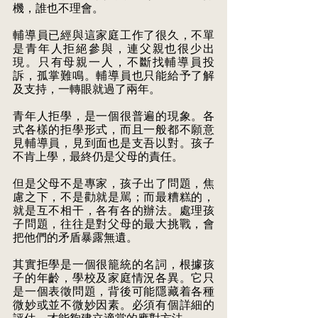
機，誰也不理會。
輔導員已經與這家庭工作了很久，不單
是青年人拒絕參與，連父親也很少出
現。只有母親一人，不斷找輔導員投
訴，孤掌難鳴。輔導員也只能給予了解
及支持，一轉眼就過了兩年。
青年人拒學，是一個很普遍的現象。各
式各樣的拒學形式，而且一般都不願意
見輔導員，見到面也是支吾以對。孩子
不肯上學，最終仍是父母的責任。
但是父母不是專家，孩子出了問題，焦
慮之下，不是勸就是駡；而最糟糕的，
就是互不相干，各有各的辦法。處理孩
子問題，往往是對父母的最大挑戰，會
把他們的矛盾暴露無遺。
其實拒學是一個很籠統的名詞，根據孩
子的年齡，學校及家庭情況各異。它只
是一個表徵問題，背後可能隱藏着各種
微妙或並不微妙因素。必須有個詳細的