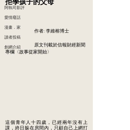
拒學孩子的父母
阿執司影評
愛情廢話
漫畫．家
   	   	     作者: 李維榕博士
讀者投稿
		     原文刊載於信報財經新聞
創網介紹
專欄〈故事從家開始〉
這個青年人十四歲，已經兩年沒有上
課，終日躲在房間內，只顧自己上網打