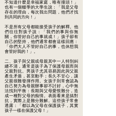
不知道什麼是幸福家庭，唯有撞頭！」
也有一個輟學的大學生說：「我是父母
存在的理由，每次我出問題，他們才找
到共同的方向！」
不是所有父母都能接受孩子的解釋。他
們往往對孩子說：「我們的事與你無
關，你管好自己的事就成！」孩子卻有
自己的堅持，他們通常都會這樣回應：
「你們大人不管好自己的事，也休想我
會管好我的！」。
二、孩子與父親或母親其中一人特別糾
纏不清，通常是孩子為了保護母親而與
父親對抗。男孩子尤其容易因此與父親
產生矛盾，甚至動手；長久不甘心，讓
父親很難發揮作用。女孩子則常會認為
自己努力為母親辦事卻不討好，心中無
法找到平衡：長期與父母愛恨難分，造
成一種對父母的痴情。表面看來是搞對
抗，實際上是難分難解。這些孩子常會
透露：「都以為父母在保護孩子，其實
孩子一樣在保護父母！」