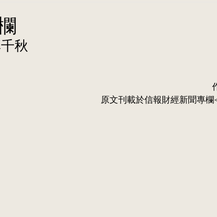
欄
享千秋
原⽂刊載於信報財經新聞專欄