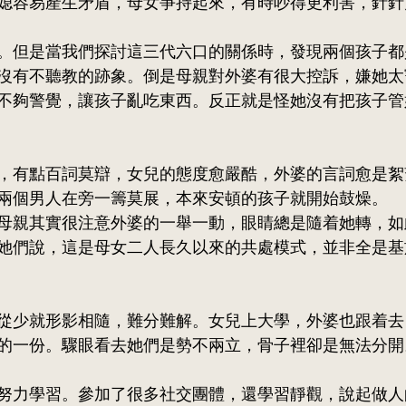
媳容易產生矛盾，母女爭持起來，有時吵得更利害，針針
。但是當我們探討這三代六口的關係時，發現兩個孩子都
沒有不聽教的跡象。倒是母親對外婆有很大控訴，嫌她太
不夠警覺，讓孩子亂吃東西。反正就是怪她沒有把孩子管
，有點百詞莫辯，女兒的態度愈嚴酷，外婆的言詞愈是絮
兩個男人在旁一籌莫展，本來安頓的孩子就開始鼓燥。
母親其實很注意外婆的一舉一動，眼睛總是隨着她轉，如
她們說，這是母女二人長久以來的共處模式，並非全是基
從少就形影相隨，難分難解。女兒上大學，外婆也跟着去
的一份。驟眼看去她們是勢不兩立，骨子裡卻是無法分開
努力學習。參加了很多社交團體，還學習靜觀，說起做人