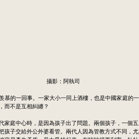
攝影：阿執司
羨慕的一回事。一家大小一同上酒樓，也是中國家庭的一
，而不是互相糾纏？
代家庭中心時，是因為孩子出了問題。兩個孩子，一個五
把孩子交給外公外婆看管。兩代人因為管教方式不同，尤