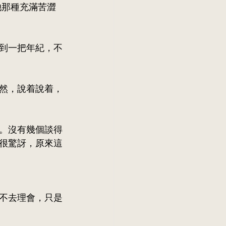
她那種充滿苦澀
到一把年紀，不
然，說着說着，
。沒有幾個談得
很驚訝，原來這
不去理會，只是