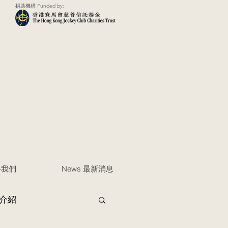
捐助機構 Funded by:
聯絡我們
News 最新消息
介紹