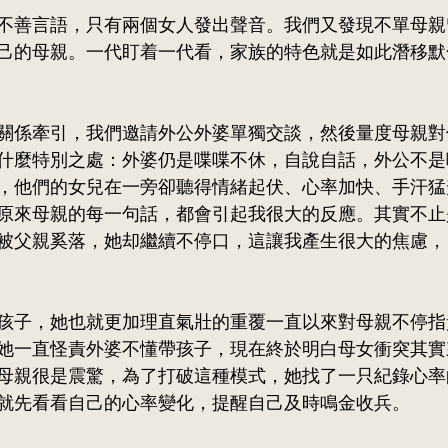
不善言語，只有兩個女人發出聲音。我們又發現不單母親
己的母親。一代盯着一代看，家族的特色就是如此潛移默
關係牽引，我們邀請外公外婆單獨交談，然後量度母親對
什麼特別之處：外婆仍是喋喋不休，自說自話，外公不是
，他們的女兒在一旁卻聽得情緒起伏、心率加快、手汗猛
原來母親的每一句話，都會引起我很大的反應。其實不止
被父親奚落，她却繼續不停口，這讓我產生很大的焦慮，
孩子，她也就更加理直氣壯的重覆一直以來對母親不停指
她一直怪責外婆不懂帶孩子，現在終於明白母女衝突其實
母親很是震驚，為了打破這種模式，她找了一只紀錄心率
就先看看自己的心率變化，提醒自己及時鳴金收兵。