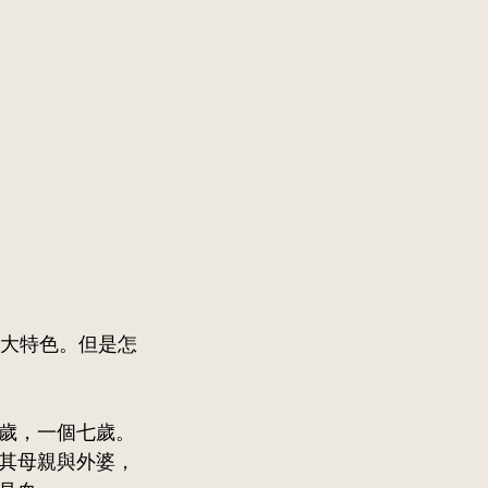
大特色。但是怎
歲，一個七歲。
其母親與外婆，