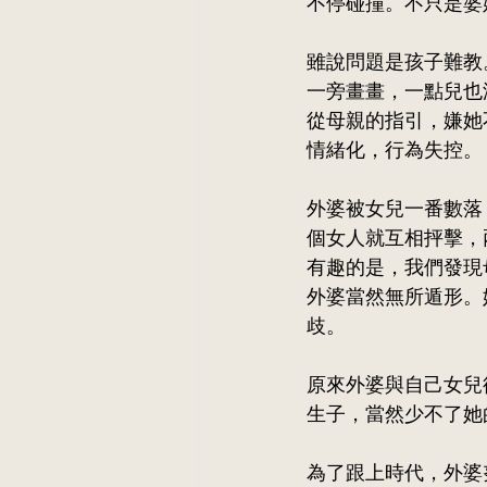
不停碰撞。不只是婆
雖說問題是孩子難教
一旁畫畫，一點兒也
從母親的指引，嫌她
情緒化，行為失控。
外婆被女兒一番數落
個女人就互相抨擊，
有趣的是，我們發現
外婆當然無所遁形。
歧。 
原來外婆與自己女兒
生子，當然少不了她
為了跟上時代，外婆