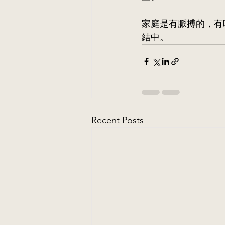
家庭是有脈搏的，有
結中。
Recent Posts