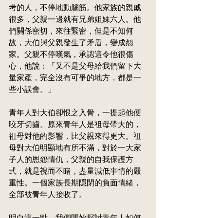
考的人，不停地動腦筋。他家族的親戚
很多，父親一邊就有兄弟姐妹六人。他
們關係密切，來往緊密，但是不知何
故，大伯與父親發生了矛盾，變成怨
家。父親不停嘆氣，承認這令他很傷
心，他說：「又不是父母給我們留下大
量家產，完全沒有可爭的地方，都是一
些小誤會。」
青年人對大伯卻恨之入骨，一提起他便
咬牙切齒。原來青年人是祖母帶大的，
祖母對他的影響，比父親來得更大。祖
母對大伯明顯地有所不滿，對於一大家
子人的恩怨情仇，父親的自我保護方
式，就是視而不睹，盡量減低事情的嚴
重性。一個家族長期隱閉的負面情緒，
全部被青年人接收了。
明白這一點，我們開始探討青年人如何