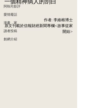
一個精神病人的剖白
阿執司影評
愛情廢話
作者: 李維榕博士
漫畫．家
原⽂刊載於信報財經新聞專欄<
故事從家
讀者投稿
開始
>
創網介紹