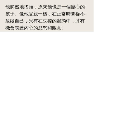
他惘然地搖頭，原來他也是一個癡心的
孩子。像他父親一樣，在正常時間從不
放縱自己，只有在失控的狀態中，才有
機會表達內心的忿怒和敵意。
協助這個青年人正常成長，需要一個願
意為他投入的治療師。像剝洋蔥一樣，
一層層地剝開他的外衣，重新塑造他處
理人際關係的意識，讓他只聽到需要聽
的聲音。好在他醫院的精神科醫生，在
藥物治療之餘，同時答應為他及他的家
人提供心理治療，一個飽受困擾的青年
人，眼睛開始發出希望的亮光。他在反
饋表上寫下：是時候學習成長了，再也
不能依賴父母的保護。
記得我老師也有一個案例，一個聽到聲
音的女士。老師對她說：「你聽到聲