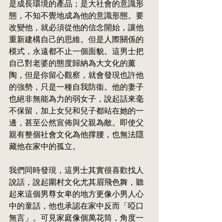
是成長環境的產品；是大社會的意識形
態，不知不覺地成為他的意識形態。要
改變他，就必須從他的信念開始，讓他
重新建構自己的思維。但是人際關係的
模式，永遠都不止一個面貌。這男士把
自己對老婆的態度歸納為大文化的薰
陶，但是你留心觀察，就會發現也許他
的強勢，只是一種自我防衞。他的妻子
也絕非無能為力的弱女子，說起話來毫
不保留，加上女兒和兒子都站在她的一
邊，甚至公然宣佈與父親為敵。即使父
親有整個社會文化為他撑腰，也無法隱
藏他在家中的孤立。
我們同時發現，這男士其實很喜歡找人
說話，說起圍村文化尤其眉飛色舞，聽
起來這個男尊女卑的地方更像小男人心
中的童話，他也承認在家中反而「啞口
無言」。可見家庭像個萬花筒，角度一