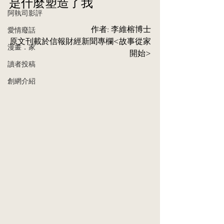
是什麼塑造了我
阿執司影評
作者: 李維榕博士
愛情廢話
原⽂刊載於信報財經新聞專欄<
故事從家
漫畫．家
開始
>
讀者投稿
創網介紹