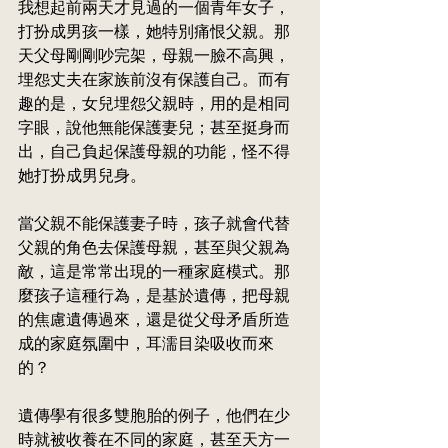
我想起前兩天才見過的一個青年女子，
打扮成男孩一樣，她特別痛恨父親。那
天父母剛剛吵完架，母親一臉不高興，
埋怨丈夫在家族前沒有保護自己。而有
趣的是，女兒埋怨父親時，用的是相同
字眼，說他無能保護妻兒；甚至挺身而
出，自己負起保護母親的功能，怪不得
她打扮成男兒身。
當父親不能保護妻子時，孩子就會代替
父親的角色去保護母親，甚至與父親為
敵，這是常常出現的一種家庭模式。那
麼孩子這種行為，是基於遺傳，把母親
的焦慮遺傳過來，還是從父母矛盾所造
成的家庭氛圍中，耳濡目染吸收而來
的？
遺傳學有很多雙胞胎的例子，他們在少
時就被收養在不同的家庭，甚至天方一