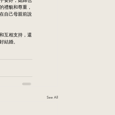
子要好；媳婦也
的禮貌和尊重，
在自己母親前說
和互相支持，還
好結婚。
See All