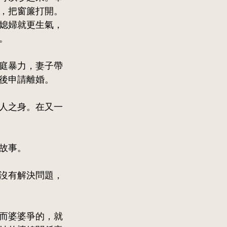
，把窗簾打開。
媳婦就更生氣，
。
庭暴力，妻子帶
後申請離婚。
人之身。在又一
故事。
沒有解決問題，
而婆婆爭的，就