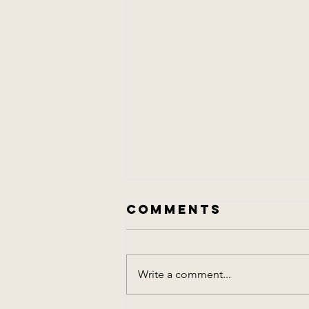
Comments
李維榕專欄
Write a comment...