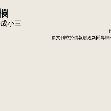
欄
變成小三
原⽂刊載於信報財經新聞專欄