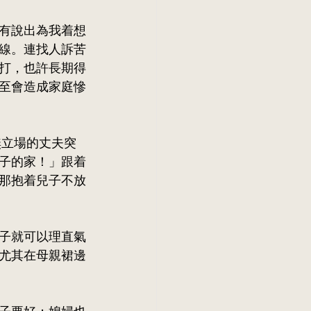
有說出為我着想
線。連找人訴苦
打，也許長期得
至會造成家庭慘
無立場的丈夫突
子的家！」跟着
那抱着兒子不放
子就可以理直氣
尤其在母親裙邊