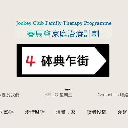
Us 關於我們
HELLO 星期三
Contact Us 
司影評
愛情廢話
漫畫．家
讀者投稿
創網