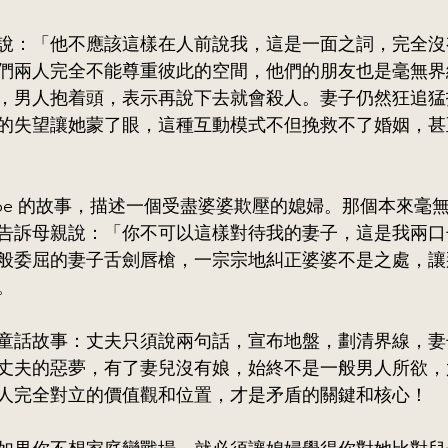
說：「他不應該這樣在人前說我，這是一面之詞，完全沒
們兩人完全不能尊重彼此的空間，他們的朋友也是毫無界
，男人抱着頭，表示再說下去就會殺人。妻子仍然狂追猛
的失望讓她蒙了眼，這種互動模式不但挽救不了婚姻，甚
tube 的故事，描述一個受盡婆婆欺壓的媳婦。那個本來毫
告訴母親說：「你不可以這樣對待我的妻子，這是我兩口
般委屈的妻子舌劍唇槍，一宗宗地糾正婆婆不是之處，讓
。
童話故事：丈夫只須說兩句話，宣布地盤，劃清界線，妻
丈夫的惡夢，有了妻兒沒有娘，始終不是一般男人所欲，
人完全對立的價值觀和位置，才是矛盾的關鍵和核心！