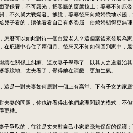
面部保養，不可露光，把客廳的窗簾拉上；婆婆不知原委
開，不久就大戰爆發。據說，婆婆後來向媳婦跪地求饒，
給兒子看的，讓他看看自己有多委屈，使媳婦顯得更無理
，怎麼可以如此對待一個白髪老人？這個案後來發展為家
，在庇護中心住了兩個月。後來又不知如何回到家中，最
繼續在關係上糾纏。這次妻子學乖了，以其人之道還治其
婆婆跪地。丈夫看了，覺得她在演戲，更加生氣。
，這是一對夫妻如何應對一個上有高堂、下有子女的家庭
對夫妻的問題，你也許看得出他們處理問題的模式，不但
得更糟。
妻子爭取的，往往是丈夫對自己小家庭毫無保留的保護；