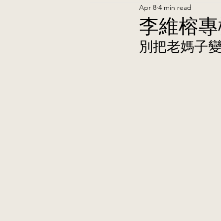
Apr 8
4 min read
李維榕專
別把老媽子