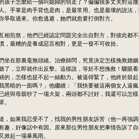
的孩子怎麼給一個叫媳婦的領走了？偏偏很多丈夫對這微
人。手掌是肉手背也是肉，是最常用、也是最壞的說法，
你爭取過來。你愈逃避，她們就愈要打倒對方。
互相煎熬，他們已經認定問題完全出自對方，對彼此都不
慣，最糟的是養成惡言相對，更是一發不可收拾。
們坐在那裏毫無頭緒。治療師問，究竟決定怎樣挽救婚姻
聽了，立即就作出反擊。這樣說，等於不想挽救！驟眼看
鱔的，怎樣也提不起一絲動力。被逼得緊了，他終於鼓起
我黑暗的一面嗎？」他繼續：「我快要被這兩個女人逼瘋
已經與母親吵了一場大架，兩頭都不討好，我還可以怎樣
罩。
道，如果我忍受不了，找我的男性朋友訴苦（他一再強調
有趣，好像話中有因。原來那位男性朋友把事情告訴了自
又掀起一場暴風雨。