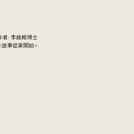
作者: 李維榕博士
<
故事從家開始
>