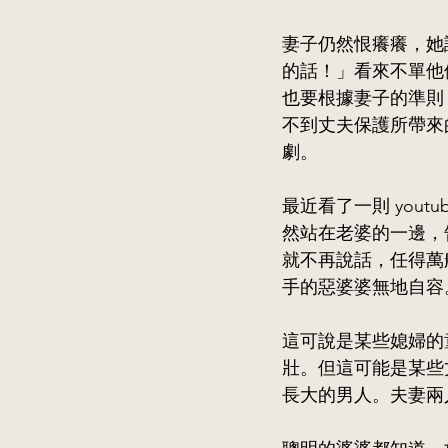
妻子仍然恨癢癢，她
的話！」看來不單他
也要根據妻子的準則
不到丈夫保護所帶來
劇。
最近看了一則 you
然站在老婆的一邊，
就不再說話，任得萬
手的惡婆婆無地自容
這可說是某些媳婦的
壯。但這可能是某些
長大的男人。夫妻兩