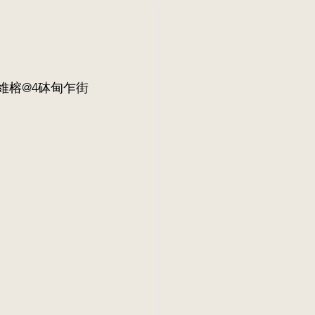
李維榕@4砵甸乍街