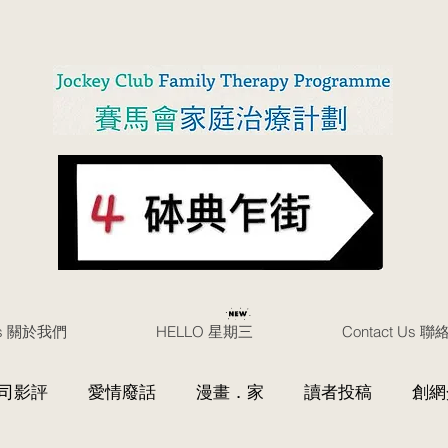
Us 關於我們
HELLO 星期三
Contact Us 
司影評
愛情廢話
漫畫．家
讀者投稿
創網