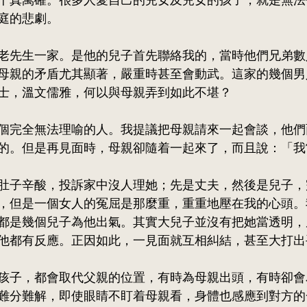
千真萬確。很多人愛自己的兒女及兒女的孩子，就是無法
庭的悲劇。
老先生一家。是他的兒子首先聯絡我的，當時他們兄弟數
母親的矛盾尤其顯著，嚴重時甚至會動武。這家的幾個男
士，溫文儒雅，何以與母親弄到如此不堪？
個完全無法理喻的人。我提議把母親請來一起會談，他們
的。但是再見面時，母親卻隨着一起來了，而且說：「我
肚子辛酸，投訴家中沒人理她；先是丈夫，然後是兒子，
，但是一個女人的冤屈是那麼重，重重地壓在我的心頭。
都是幾個兒子為他出氣。其實大兒子並沒有把她當透明，
他都有反應。正因如此，一見面就互相糾結，甚至大打出
孩子，都會取代父親的位置，有時為母親出頭，有時卻會
難分難解，即使眼睛不盯着母親看，身體也感應到對方的