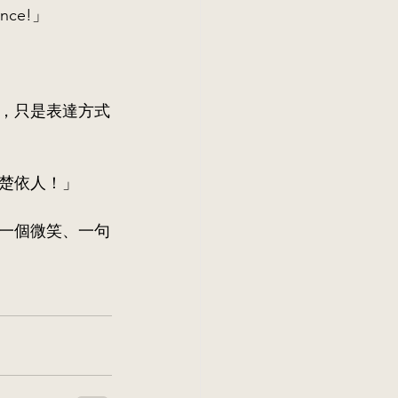
nce!」
，只是表達方式
楚依人！」
一個微笑、一句