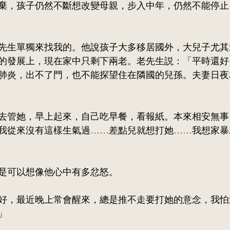
棄，孩子仍然不斷想改變母親，步入中年，仍然不能停止
先生單獨來找我的。他說孩子大多移居國外，大兒子尤其
的發展上，現在家中只剩下兩老。老先生説：「平時還好
肺炎，出不了門，也不能探望住在隣國的兒孫。夫妻日夜
去管她，早上起來，自己吃早餐，看報紙。本來相安無事
我從來沒有這樣生氣過……差點兒就想打她……我想家暴
是可以想像他心中有多忿怒。
好，最近晚上常會醒來，總是推不走要打她的意念，我怕
」