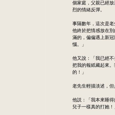
個家庭，父親已經放
烈的情緒反彈。
事隔數年，這次是老
他終於把情感放在別
滿的，偏偏遇上新冠
惱。」
他又說：「我已經不
把我的報紙藏起來。
的！」
老先生輕描淡述，但
他説：「我本來睡得
兒子一樣真的打她！