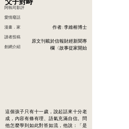
父子對峙
阿執司影評
愛情廢話
漫畫．家
	作者: 李維榕博士
讀者投稿
		原文刊載於信報財經新聞專
創網介紹
欄〈故事從家開始
這個孩子只有十一歲，說起話來十分老
成，內容有條有理、語氣充滿自信。問
他怎麼學到如此對答如流，他說：「是