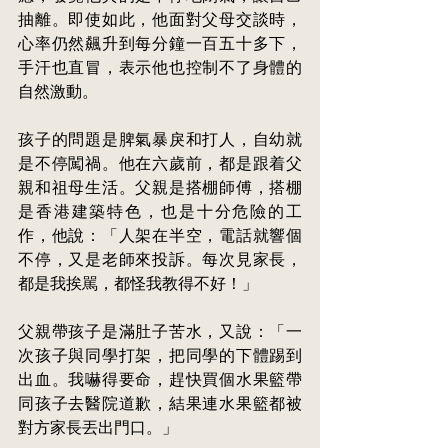
抽離。即使如此，他面對父母交談時，
心率仍然飆升到每分鐘一百五十多下，
手汗也直冒，表示他也控制不了身體的
自然激動。
孩子的問題是脾氣暴戾和打人，自幼就
是不停闖禍。他在六歲前，都是跟着父
親和祖母生活。父親是搭棚師傅，搭棚
是香港建築特色，也是十分危險的工
作，他說：「人架在半空，電話就響個
不停，又是老師來投訴。每次見家長，
都是我挨駡，都怪我教得不好！」
父親帶孩子是滿肚子苦水，又說：「一
次孩子與同學打架，把同學的下體踢到
出血。我嚇得要命，趕快買個水果籃帶
同孩子去醫院道歉，結果連水果籃都被
對方家長丟出門口。」