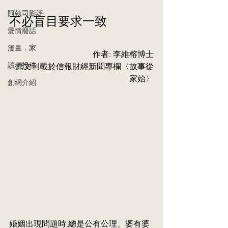
阿執司影評
不必盲目要求一致
愛情廢話
漫畫．家
作者: 李維榕博士
讀者投稿
原文刊載於信報財經新聞專欄〈故事從
家始〉
創網介紹
婚姻出現問題時,總是公有公理、婆有婆