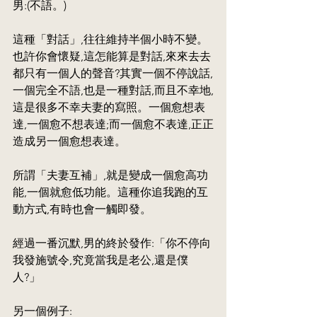
男:(不語。)
這種「對話」,往往維持半個小時不變。
也許你會懷疑,這怎能算是對話,來來去去
都只有一個人的聲音?其實一個不停說話,
一個完全不語,也是一種對話,而且不幸地,
這是很多不幸夫妻的寫照。一個愈想表
達,一個愈不想表達;而一個愈不表達,正正
造成另一個愈想表達。
所謂「夫妻互補」,就是變成一個愈高功
能,一個就愈低功能。這種你追我跑的互
動方式,有時也會一觸即發。
經過一番沉默,男的終於發作:「你不停向
我發施號令,究竟當我是老公,還是僕
人?」
另一個例子: