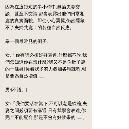
因為在這短短的半小時中,無論夫妻交
談、甚至不交談,都會表露出他們日常相
處的真實面貌。即使小心翼翼,仍然隱藏
不了夫婦共處上的各種自然反應。
舉一個最常見的例子:
女:「你有話必須好好表達,什麼都不說,我
們怎知道你在想什麼?我又不是你肚子裏
的一條蟲!你看我多努力參加各種課程,就
是要為自己增值......」
男:(不語。)
女:「我們要活在當下,不可以老是躱縮,夫
妻之間必須要有溝通,只有我學會表達,你
完全不能配合,那是不會有好效果的......」