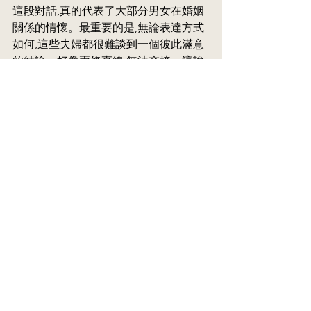
這段對話,真的代表了大部分男女在婚姻
關係的情懷。最重要的是,無論表達方式
如何,這些夫婦都很難談到一個彼此滿意
的結論。好像兩條直線,無法交接。這說
明了一個簡單的道理,也許夫妻之道,真的
不能凡事要求同進同退。
某程度的分歧,是必須互相尊重和接納的,
否則就會碰撞得焦頭爛額。
夫妻互動所表露的爭持,最大的張力都來
自要求一致,而要求兩個來自不同背景、
不同思考、各有主張的人凡事一致,是不
可思議的一回事。夫妻之間的一致,是一
個需要互相探討與磨合的過程,而不是一
廂情願的要求,否則很容易就變成你追我
跑、不停糾正、或針鋒相對,不但無補於
事,甚至把大好姻緣變成惡性循環。