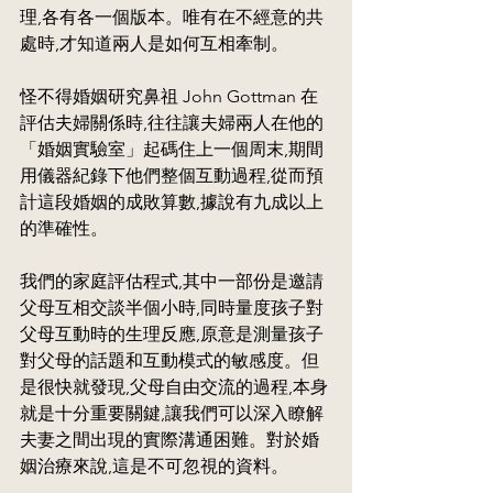
理,各有各一個版本。唯有在不經意的共
處時,才知道兩人是如何互相牽制。
怪不得婚姻研究鼻祖 John Gottman 在
評估夫婦關係時,往往讓夫婦兩人在他的
「婚姻實驗室」起碼住上一個周末,期間
用儀器紀錄下他們整個互動過程,從而預
計這段婚姻的成敗算數,據說有九成以上
的準確性。
我們的家庭評估程式,其中一部份是邀請
父母互相交談半個小時,同時量度孩子對
父母互動時的生理反應,原意是測量孩子
對父母的話題和互動模式的敏感度。但
是很快就發現,父母自由交流的過程,本身
就是十分重要關鍵,讓我們可以深入瞭解
夫妻之間出現的實際溝通困難。對於婚
姻治療來說,這是不可忽視的資料。