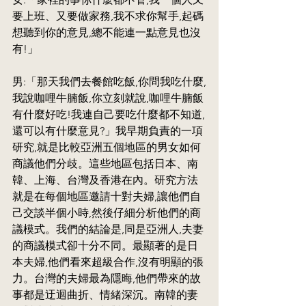
要上班、又要做家務,我不求你幫手,起碼
想聽到你的意見,總不能連一點意見也沒
有!」
男:「那天我們去餐館吃飯,你問我吃什麼,
我說咖哩牛腩飯,你立刻就說,咖哩牛腩飯
有什麼好吃!我連自己要吃什麼都不知道,
還可以有什麼意見?」我早期負責的一項
研究,就是比較亞洲五個地區的男女如何
商議他們分歧。這些地區包括日本、南
韓、上海、台灣及香港在內。研究方法
就是在每個地區邀請十對夫婦,讓他們自
己交談半個小時,然後仔細分析他們的商
議模式。我們的結論是,同是亞洲人,夫妻
的商議模式卻十分不同。最顯著的是日
本夫婦,他們看來超級合作,沒有明顯的張
力。台灣的夫婦最為隱晦,他們帶來的故
事都是迂迴曲折、情緒深沉。南韓的妻