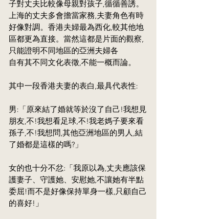
子對丈夫比較像母親對孩子,循循善誘。
上海的丈夫多會擔當家務,夫妻角色有時
好像對調。香港夫婦最為西化,較其他地
區都更為直接。當然這都是片面的觀察,
只能證明不同地區的亞洲夫婦各
自有其不同文化表徵,不能一概而論。
其中一段香港夫妻的表白,最具代表性:
男:「原來結了婚就等於沒了自己!我想見
朋友,不!我想看足球,不!我老媽子要來看
孫子,不!我想問,其他亞洲地區的男人,結
了婚都是這樣的嗎?」
女的也十分不忿:「我原以為,丈夫應該保
護妻子、守護她、安慰她,不讓她有半點
委屈!而不是好像保持單身一樣,只顧自己
的喜好!」