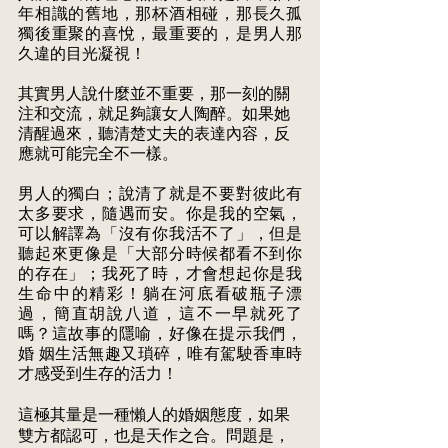
年相識的舊地，那杯酒相碰，那長久孤 
獨後重聚的喜悅，最重要的，是男人那
久違的目光凝視！ 
其實男人說什麼並不重要，那一刻的關
注和交流，就足夠讓女人陶醉。如果她 
清醒過來，聽清楚丈夫的表達內容，反
應就可能完全不一樣。 
男人的獨白；說清了就是不要對彼此有
太多要求，隨遇而安。你是我的空氣， 
可以解譯為「沒有你我活不了」，但是
聽起來更像是「大部分時候都看不到你 
的存在」；我死了時，才會想起你是我
生命中的精彩！躺在河底看破瓶子漂 
過，簡直胡說八道，這不一早就死了
嗎？這故事的隱喻，好像在提示我們，
婚 姻生活無趣又瑣碎，唯有駕駛香車時
才感受到生存的活力！ 
這極其量是一種懶人的婚姻態度，如果
雙方都認可，也是天作之合。問題是， 