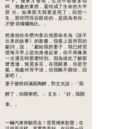
一下。後來才發現，生活中那麼多瑣
碎、無趣的東西，凝结成了生命的大半
部 分。如果那天我要是死了，回想一
生，那些閃現在眼前的，是因為有你，
才變 得燦爛無比。」 
然後他在衣襟內拿出他那命名為《說不
出來的故事》的新書，指着上面所寫的 
獻詞，說：「獻給我的妻子，我已經習
慣每天早上從你身邊起來，你不再像第 
一次遇見時那麼特別。因為彼此了解那
麼透澈，無需多言，在我眼裏，你是空 
氣，相處何等平淡，但我離不開你，回
家吧！」 
妻子被哄得滿面陶醉，對丈夫說：「我
醉了，你開車吧。」 丈夫：「好，我開
車。」 
一輛汽車奔馳而去！背景傳來歌聲；生
活就是這樣，真實而美好，在日復一日 