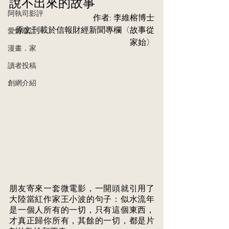
說不出來的故事
阿執司影評
作者: 李維榕博士
原文刊載於信報財經新聞專欄〈故事從
愛情廢話
家始〉
漫畫．家
讀者投稿
創網介紹
朋友寄來一套微電影，一開頭就引用了
大陸當紅作家王小波的句子：似水流年 
是一個人所有的一切，只有這個東西，
才真正歸你所有，其餘的一切，都是片 