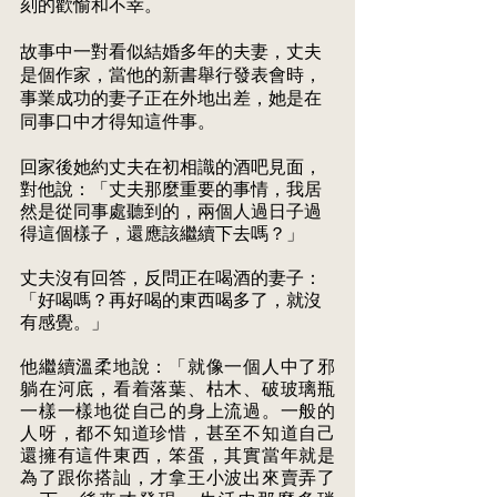
刻的歡愉和不幸。
故事中一對看似結婚多年的夫妻，丈夫
是個作家，當他的新書舉行發表會時， 
事業成功的妻子正在外地出差，她是在
同事口中才得知這件事。 
回家後她約丈夫在初相識的酒吧見面，
對他說：「丈夫那麼重要的事情，我居 
然是從同事處聽到的，兩個人過日子過
得這個樣子，還應該繼續下去嗎？」 
丈夫沒有回答，反問正在喝酒的妻子：
「好喝嗎？再好喝的東西喝多了，就沒 
有感覺。」 
他繼續溫柔地說：「就像一個人中了邪
躺在河底，看着落葉、枯木、破玻璃瓶 
一樣一樣地從自己的身上流過。一般的
人呀，都不知道珍惜，甚至不知道自己 
還擁有這件東西，笨蛋，其實當年就是
為了跟你搭訕，才拿王小波出來賣弄了 