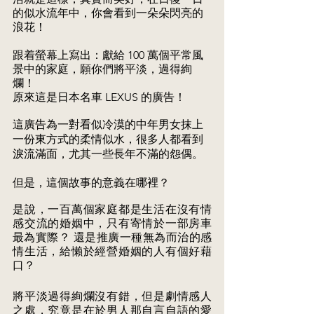
的似水流年中，你會看到一朵朵閃亮的
浪花！ 
跟着螢幕上寫出：獻給 100 萬個平常風
景中的家庭，願你們將平淡，過得絢 
爛！ 
原來這是日本名車 LEXUS 的廣告！ 
這廣告為一對看似冷漠的中年男女抹上
一份東方式的柔情似水，很多人都看到 
淚流滿面，尤其一些長年不滿的怨偶。 
但是，這個故事的意義在哪裡？ 
是說，一百萬個家庭都是生活在沒有情
感交流的婚姻中，只有寄情於一部房車 
最為實際？ 還是推廣一種無為而治的感
情生活，給懶於經營婚姻的人有個好藉 
口？
將平淡過得絢爛沒有錯，但是劇情感人
之處，究竟是在於男人那自言自語的愛 