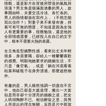
情觀，還是影片在背後所營造的氣氛與
浪漫？男主角是個滿面滄桑的男人，故 
事開始時，夫妻交流冷淡、各忙各的。
男人的熱情都放在寫作上，（不然怎能 
寫出佳作？）對妻子來不來發布會，持
着可有可無的態度，不知道是因為女強 
人有更重要的事，很難勉強，還是他的
全部情感需要，已經投入在自己的文字 
中，根本不需要火熱的表露。 
女主角造型嬌艷性感，看來比丈夫年輕
很多，身居要職，卻給人一種鬱鬱寡歡 
的感覺。明顯地她要求的婚姻生活，不
只是「像空氣」，或是「躺在河底看着 
枯葉和破瓶子在身旁漂過」那麼超然物
外。 
有趣的是，男人雖然強調一切盡在不言
中，他自己卻是大篇道理，搬出一大套 
似是而非卻十分漂亮的婚姻之道，把女
人哄得陶醉不已。相信醉翁之意，與男 
人所提出的理念無關，反而是片中那當