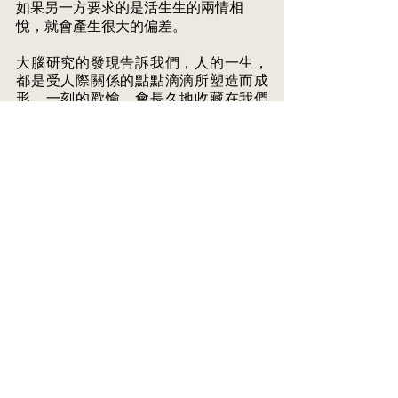
如果另一方要求的是活生生的兩情相
悅，就會產生很大的偏差。 
大腦研究的發現告訴我們，人的一生，
都是受人際關係的點點滴滴所塑造而成 
形。一刻的歡愉，會長久地收藏在我們
的潛意識中，聚集起來就形成我們較為 
開朗的個性特質。同樣地，一刻的不
幸，積聚起來就成為身上的負能量。人
類 是需要依附的動物，從嬰兒開始，就
需要與照顧者建立依附關係。長大成
人， 夫妻關係也需要繼續建立在互相依
附的情感交流，包含眼神接觸、面部表
情、 語氣、身體姿勢等。即是說，動員
全部眼耳鼻舌感官和觸覺。良好的依附
感， 例如互相凝視、擁抱、或性交時，
都會激發 oxytocin , 所謂愛的荷爾蒙，
滋潤我 們的生命。 
所以有研究指出，親密關係可以廷年益
壽！反之則身心枯萎。微電影所標榜的 
婚姻姿態，實在欠缺人間煙火，頂多只