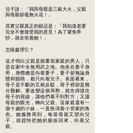
兒子說：「我與母親是三級大火，父親
與母親卻毫無火花！」
其實父親真正的顧忌是：「我知道老婆
完全不會接受我的意見！為了避免爭 
吵，就全依着她！」 
怎樣處理它？ 
這才明白父親是個重視家庭的男人，只
是在家中全無用武之地。他坐在妻子身 
旁，身體總是向着妻子，妻子卻無論身
體和眼睛，都只向着兒子。表面看來， 
母子是不斷的互相反駁，骨子裡卻是難
分難解。要改變這個局勢，就先得擋住 
母子的視線，讓他們看不到對方；又讓
母親的眼光，轉向父親。這家庭還有一 
個十歲的小妹，一直扮演着小管家的角
色。她服務周到，每當母親又望向兒 
子，就趕快把她的臉扳回來，向着父
親。