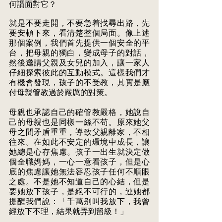
何謂面對它？ 
就是不要走開，不要急着找尋出路，先
要安頓下來，看清楚整個局面。像上述 
那個案例，我們首先提供一個安全的平
台，把母親的獨白，變成母子的對話， 
然後邀請父親及女兒的加入，讓一家人
仔細探索彼此的互動模式。這樣我們才 
有機會發現，孩子的不受教，其實是應
付母親管教過於嚴厲的對策。 
母親也承認自己的確管教嚴格，她說自
己的母親也是同樣一絲不苟。原來她父 
母之間矛盾重重，導致父親離家，不相
往來。在如此不安定的環境中成長，讓
她總是心存焦慮。孩子一出生就決定做
個全職媽媽，一心一意看孩子，但是心 
底的焦慮讓她無法容忍孩子任何不順眼
之處。不是她不知道自己的心結，但是 
要她放下孩子，是絕不可行的，連她都
提醒我們說：「千萬别叫我放下，我曾 
經放下不理，結果就弄到留級！」