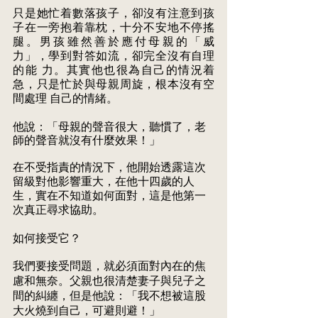
只是她忙着數落孩子，卻沒有注意到孩
子在一旁抱着靠枕，十分不安地不停搖 
腿。男孩雖然善於應付母親的「威
力」，學到對答如流，卻完全沒有自理
的能 力。其實他也很為自己的情況着
急，只是忙於與母親周旋，根本沒有空
間處理 自己的情緒。
他說：「母親的聲音很大，聽慣了，老
師的聲音就沒有什麼效果！」 
在不受指責的情況下，他開始透露這次
留級對他影響重大，在他十四歲的人 
生，實在不知道如何面對，這是他第一
次真正尋求協助。 
如何接受它？ 
我們要接受問題，就必須面對內在的焦
慮和無奈。父親也很清楚妻子與兒子之 
間的糾纏，但是他說：「我不想被這股
大火燒到自己，可避則避！」 