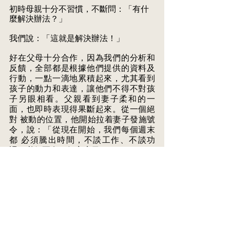
初時母親十分不習慣，不斷問：「有什
麼解決辦法？」 
我們說：「這就是解決辦法！」
好在父母十分合作，因為我們的分析和
反饋，全部都是根據他們提供的資料及 
行動，一點一滴地累積起來，尤其看到
孩子的動力和表達，讓他們不得不對孩 
子另眼相看。父親看到妻子柔和的一
面，也即時表現得果斷起來。從一個絕
對 被動的位置，他開始拉着妻子發施號
令，說：「從現在開始，我們每個週末
都 必須騰出時間，不談工作、不談功
課，必須要有一個家庭日！」 
孩子都高呼贊成，哥哥也承諾定下計
劃，自己處理學業問題。母親每次轉向 
他，他立即自動躱到父親後面，不與母
親針鋒相對。
何時放下它？ 