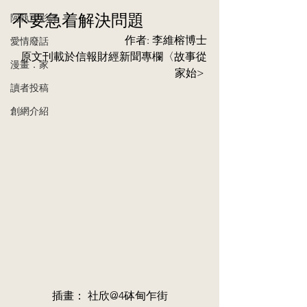
不要急着解決問題  
阿執司影評
作者: 李維榕博士
愛情廢話
原文刊載於信報財經新聞專欄〈故事從
漫畫．家
家始> 
讀者投稿
創網介紹
插畫： 社欣@4砵甸乍街