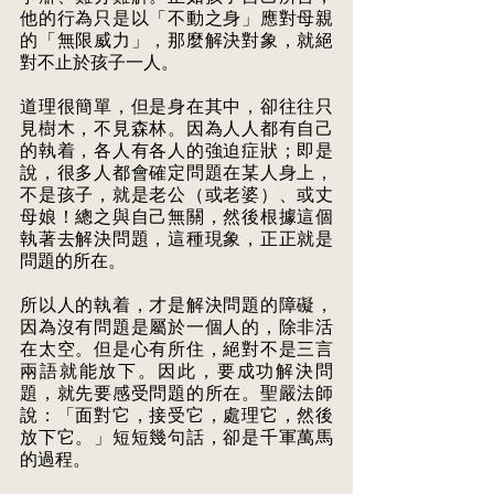
他的行為只是以「不動之身」應對母親
的「無限威力」，那麼解決對象，就絕 
對不止於孩子一人。 
道理很簡單，但是身在其中，卻往往只
見樹木，不見森林。因為人人都有自己 
的執着，各人有各人的強迫症狀；即是
說，很多人都會確定問題在某人身上， 
不是孩子，就是老公（或老婆）、或丈
母娘！總之與自己無關，然後根據這個 
執著去解決問題，這種現象，正正就是
問題的所在。 
所以人的執着，才是解決問題的障礙，
因為沒有問題是屬於一個人的，除非活 
在太空。但是心有所住，絕對不是三言
兩語就能放下。因此，要成功解決問 
題，就先要感受問題的所在。聖嚴法師
說：「面對它，接受它，處理它，然後 
放下它。」短短幾句話，卻是千軍萬馬
的過程。 