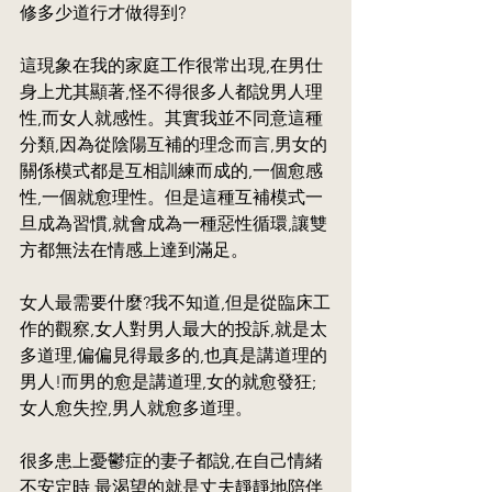
修多少道行才做得到?
這現象在我的家庭工作很常出現,在男仕
身上尤其顯著,怪不得很多人都說男人理
性,而女人就感性。其實我並不同意這種
分類,因為從陰陽互補的理念而言,男女的
關係模式都是互相訓練而成的,一個愈感
性,一個就愈理性。但是這種互補模式一
旦成為習慣,就會成為一種惡性循環,讓雙
方都無法在情感上達到滿足。
女人最需要什麼?我不知道,但是從臨床工
作的觀察,女人對男人最大的投訴,就是太
多道理,偏偏見得最多的,也真是講道理的
男人!而男的愈是講道理,女的就愈發狂;
女人愈失控,男人就愈多道理。
很多患上憂鬱症的妻子都說,在自己情緒
不安定時,最渴望的就是丈夫靜靜地陪伴