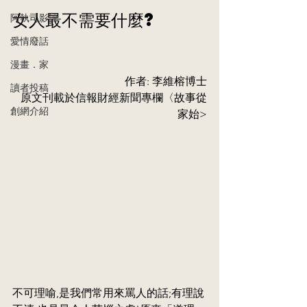
女人最不需要什麼?
阿執司影評
愛情廢話
漫畫．家
作者: 李維榕博士
讀者投稿
原文刊載於信報財經新聞專欄〈故事從
創網介紹
家始>
不可理喻,是我們常用來罵人的話;有理說