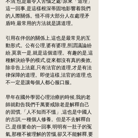
不清,也是最令人苦惱之處!原來「道理」
這一回事,是這樣根深蒂固地影響着我們
的人際關係。怪不得大部分人在處理矛
盾時,最常用的方法就是講道理。
引用在伴侶的關係上,這也是最常見的互
動形式。公有公理,婆有婆理,所謂議論紛
紛,莫衷一是,就是這個道理。有趣的是,這
種解決紛爭的模式,從來都沒有真的奏效,
除非告上法庭,只有法官的道理,才是有法
律保障的道理。即使這樣,法官的道理,也
不一定是讓每個人都心服口服。
早年在國外學習心理治療的時候,我的老
師就勸告我們千萬要戒除老是解釋自己
的習慣,「人不知而不慍」,這也是中國人
的古訓,一種個人修養。但是不去解釋自
己,是很要命的一回事,明明有一肚子的冤
氣,那種不被理解的苦惱,卻又不能解釋,要