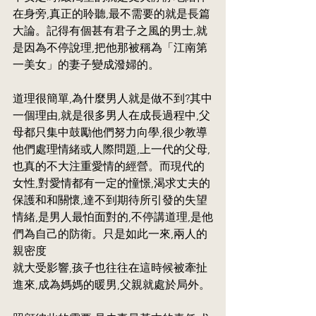
在身旁,真正的聆聽,最不需要的就是長篇
大論。記得有個甚有君子之風的男士,就
是因為不停說理,把他那被稱為「江南第
一美女」的妻子變成潑婦的。
道理很簡單,為什麼男人就是做不到?其中
一個理由,就是很多男人在成長過程中,父
母都只集中鼓勵他們努力向學,很少教導
他們處理情緒或人際問題,上一代的父母,
也真的不大注重愛情的經營。而現代的
女性,對愛情都有一定的憧憬,渴求丈夫的
保護和和關懷,達不到期待所引發的失望
情緒,是男人最怕面對的,不停講道理,是他
們為自己的防衛。只是如此一來,兩人的
親密度
就大受影響,孩子也往往在這時候被牽扯
進來,成為媽媽的暖男,父親就處於局外。