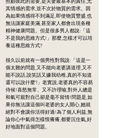
照顧彼此的需要,是夫妻最基本的責任,尤
其情感的需求,並不次於物質的需求。因
為如果情感得不到滿足,即使物質豐盛,也
無法讓家庭美滿,甚至家人都會出現各種
精神健康問題。但是很多男人都說:「這
不是我的思維方式!」那麼,怎樣才可以培
養這種思維方式?
很久以前就有一個男性對我說:「這是一
個太難的問題,又不能向老婆講道理,又不
能不說話,說笑話又嫌我幼稚,真的不知道
還可以說什麼?」老實說,老婆真的不容易
侍候!喜怒無常、又不許理喻,對外人總是
和氣可親對自己卻是毫不留情!問題是,如
果你無法讓這個叫老婆的女人開心,她就
絕對不會讓你活得好過!為了個人利益,無
論你心中氣得怎樣恨癢癢,都要沉住氣,好
好地面對這個問題。