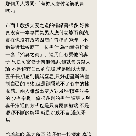
那個男人還問:「有教人應付老婆的書
嗎?」
市面上教授夫妻之道的暢銷書很多,好像
真沒有一本專門為男人應付老婆而寫的,
實在也沒有放諸四海而皆準的道理。不
過最近我答應了一位男仕,為他量身打造
一套「治妻之術」。這男仕心愛他的妻
子,只是每當妻子向他傾訴,他就會長篇大
論,不是解釋自己的立場,就是曉以大義。
妻子長期感到情緒窒息,只好想盡辦法壓
制自己的情緒,但是卻隱藏不了心中的挫
敗感。兩人雖然出雙入對,卻習慣各說各
的,少有樂趣。像很多別的男仕,這男人與
妻子溝通的方式也是只有兩個極端;不是
源源不斷的解釋,就是沉默不言,避免矛
盾。
趁着年晚,興之所至,讓我們一起探索,為這