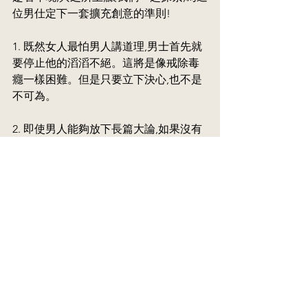
位男仕定下一套擴充創意的準則!
1. 既然女人最怕男人講道理,男士首先就
要停止他的滔滔不絕。這將是像戒除毒
癮一樣困難。但是只要立下決心,也不是
不可為。
2. 即使男人能夠放下長篇大論,如果沒有
互相對談的樂趣,很快就會打回原形,
一樣無濟於事。
要做到第一點已經夠難,這需要放棄一個
長期養成用以保護自己的習慣。第二點
就更加艱鉅,因為對話是需要兩個人才能
完成的,正是因為話不投機,才變成自言自
語。要求丈夫對話,妻子自己也要作一定
的反省,如何互相投其所好,而不是用氣勢
壓倒對方?