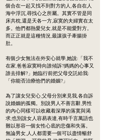
個合在一起又找不到對方的人,各自在人
海中浮沉,尋找心之所屬。其實不管是同
床共枕,還是天各一方,寂寞的夫婦實在太
多。他們都熱愛兒女,就是不能愛對方。
而正正就是這種情況,最讓孩子牽腸掛
肚。
有個少女無法在外安心就學,她說:「我不
在家,爸爸寂寞時向誰傾訴?媽媽的心事又
誰去排解?」她臨行前把父母交託給我:
「你能否治療他們的婚姻?」
為了讓女兒安心,父母分別來見我,各自訴
說婚姻的孤獨。別說男人不善言辭,男性
的內心同樣可以收藏着深厚的落寞與渴
求;也別說女人容易表達,有時千言萬語也
難以形容一個女性心底的悲傷和失落。
無論男女,人人都需要一個可以盡情暢舒