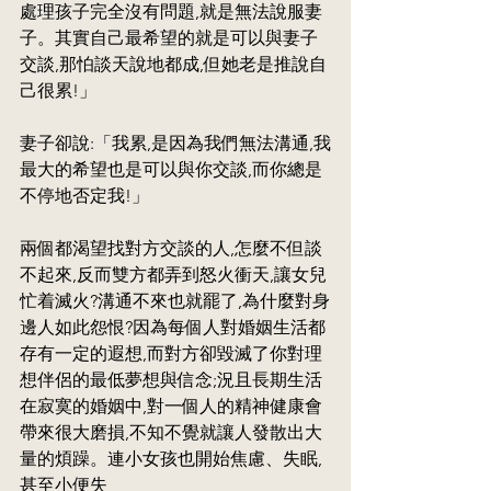
處理孩子完全沒有問題,就是無法說服妻
子。其實自己最希望的就是可以與妻子
交談,那怕談天說地都成,但她老是推說自
己很累!」
妻子卻說:「我累,是因為我們無法溝通,我
最大的希望也是可以與你交談,而你總是
不停地否定我!」
兩個都渴望找對方交談的人,怎麼不但談
不起來,反而雙方都弄到怒火衝天,讓女兒
忙着滅火?溝通不來也就罷了,為什麼對身
邊人如此怨恨?因為每個人對婚姻生活都
存有一定的遐想,而對方卻毀滅了你對理
想伴侶的最低夢想與信念;況且長期生活
在寂寞的婚姻中,對一個人的精神健康會
帶來很大磨損,不知不覺就讓人發散出大
量的煩躁。連小女孩也開始焦慮、失眠,
甚至小便失