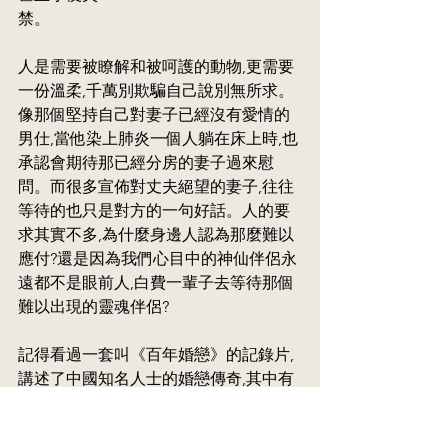
禁。
人是需要被瞭解和被呵護的動物,更需要
一份溫柔,千萬別欺騙自己說別無所求。
像那個堅持自己對妻子已經沒有愛情的
男仕,當他染上肺炎一個人躺在床上時,也
承認會期待那已經分房的妻子過來慰
問。而很多宣佈對丈夫絕望的妻子,往往
等待的也只是對方的一句好話。人的要
求其實不多,為什麼身邊人認為那麼難以
應付?還是因為我們心目中的神仙伴侶永
遠都不是眼前人,白費一輩子去等待那個
難以出現的靈魂伴侶?
記得看過一套叫《百年婚戀》的記錄片,
講述了中國知名人士的婚戀傳奇,其中有
作家鲁迅、茅盾、巴金、沈從文、張愛
玲、詩人徐志摩、畫家徐悲鴻、劉海粟