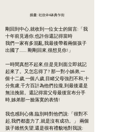
插畫: 社欣@4砵典乍街
剛回到中心,就收到一位女士的留言:「我
十年前見過你,也許你還記得當時
我們一家有多混亂,我最後帶着兩個孩子
出國了...... 剛剛回來,很想見你!」
一時間真想不起來,但是見到面立即就記
起來了。又怎忘得了? 那一對小姊弟,一
個十二歲,一個八歲,目睹父母強烈不和,十
分焦慮,千方百計為他們拉攏,到最後還是
無法挽留。還記得當父母最後宣布分手
時,姊弟那一臉落寞的表情!
我也感到心痛,臨別時對他們說:「很對不
起,我們都盡力了,就是沒有成功。」 兩個
孩子雖然失望,還是很有禮貌地對我說: