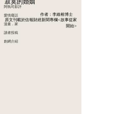
寂寞的婚姻
阿執司影評
作者：李維榕博⼠    
愛情廢話
原⽂刊載於信報財經新聞專欄<故事從家
漫畫．家
開始>
讀者投稿
創網介紹