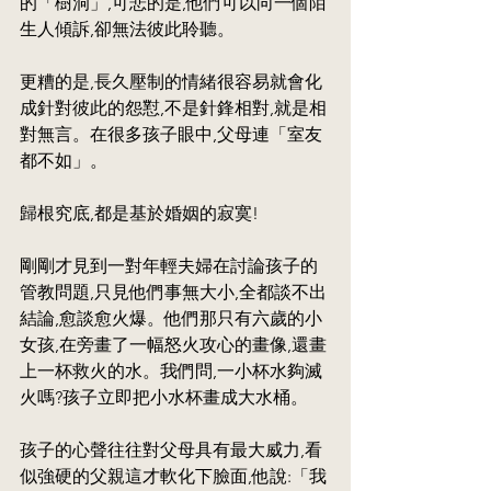
的「樹洞」,可悲的是,他們可以向一個陌
生人傾訴,卻無法彼此聆聽。
更糟的是,長久壓制的情緒很容易就會化
成針對彼此的怨懟,不是針鋒相對,就是相
對無言。在很多孩子眼中,父母連「室友
都不如」。
歸根究底,都是基於婚姻的寂寞!
剛剛才見到一對年輕夫婦在討論孩子的
管教問題,只見他們事無大小,全都談不出
結論,愈談愈火爆。他們那只有六歲的小
女孩,在旁畫了一幅怒火攻心的畫像,還畫
上一杯救火的水。我們問,一小杯水夠滅
火嗎?孩子立即把小水杯畫成大水桶。
孩子的心聲往往對父母具有最大威力,看
似強硬的父親這才軟化下臉面,他說:「我