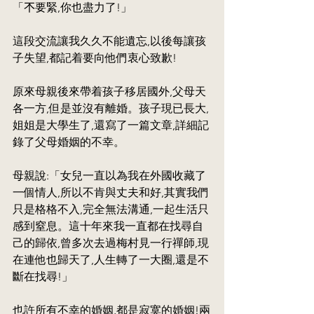
「𣎴要緊,你也盡力了!」
這段交流讓我久久不能遺忘,以後每讓孩
子失望,都記着要向他們衷心致歉!
原來母親後來帶着孩子移居國外,父母天
各一方,但是並沒有離婚。孩子現已長大,
姐姐是大學生了,還寫了一篇文章,詳細記
錄了父母婚姻的不幸。
母親說:「女兒一直以為我在外國收藏了
一個情人,所以不肯與丈夫和好,其實我們
只是格格不入,完全無法溝通,一起生活只
感到窒息。這十年來我一直都在找尋自
己的歸依,曾多次去過梅村見一行禪師,現
在連他也歸天了,人生轉了一大圈,還是不
斷在找尋!」
也許所有不幸的婚姻,都是寂寞的婚姻!兩