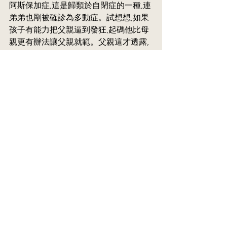
阿斯保加症,這是歸類於自閉症的一種,連
弟弟也剛被確診為多動症。試想想,如果
孩子有能力把父親逼到發狂,起碼他比母
親更有辦法讓父親就範。父親這才透露,
原來兒子問過他為什麼不離婚?可見他們
面對的,絕對不僅是孩子行為問題!
究竟是孩子自己有病,還是受父母這種完
全無法解決問題的互動模式所影響而
行為失控?
人是需要一個安全的環境才可以身心順
暢,長期生活在這種無法排解的情緒鬱結
中,是會讓每個人都抓狂的。當我們一起
重覆及分析父母的每一段對話時,連那個
本來決定不肯合作的孩子也忍不住笑出
聲來。能夠一起為自己的行為而發笑,也
是一種排解,總比長期張弓動鎗好!