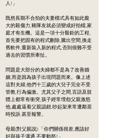
人!」
既然長期不合拍的夫妻模式具有如此龐
大的殺傷力,豬隊友就必須變成好拍檔,家
庭才有生機。這是一項十分艱鉅的工程,
首先要把固有的程式刪除,騰出空間,換走
舊軟件,重新裝入新的程式,否則很難不受
過去的習慣所牽扯。
問題是大部分的夫婦都不是為了改善婚
姻,而是因為孩子出現問題而來。像上述
這對夫婦,他們十三歲的大兒子完全不受
管教,行為偏激。尤其父子之間,言語及肢
體上都常有衝突,孩子經常埋怨父親激怒
他,處處逼着父親認錯,吵起架來常遭鄰居
時投訴,甚至報警。
母親(對父親說):「你們關係很差,應該好
好與孩子溝通,不要動怒!」