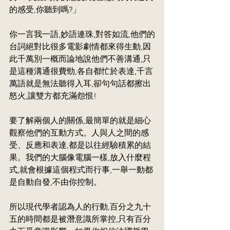
的感受,你聽到嗎?」
你一言我一語,妙語連珠,對答如流,他們的
台詞絕對比很多電影劇情都來得生動,因
此千萬別一概而論地說他們不善溝通,只
是這種溝通很費勁,各自都忙於表達,千言
萬語就是無法聽得入耳,卻句句話都擦出
怒火,讓雙方都充滿怨恨!
要了解兩個人的關係,最簡單的就是細心
觀察他們的互動方式。人與人之間的感
受、反應和表達,都是以往經驗積累的結
果。我們的大腦像電腦一樣,放入什麼程
式,就會根據這個程式而行事,一舉一動都
是自動自發,不由你控制。
所以現代學者認為人的行動,百分之九十
五的時間都是被潛意識所掌控,只有百分