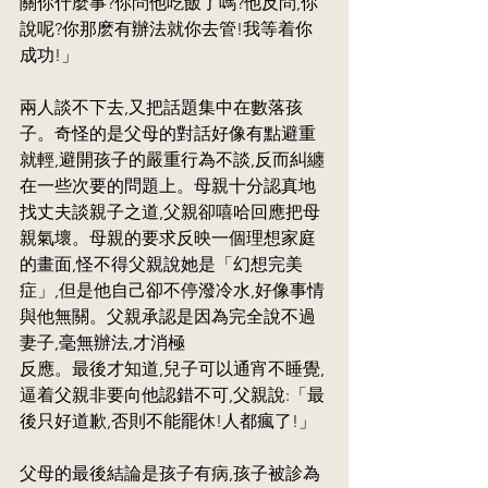
關你什麼事?你問他吃飯了嗎?他反問,你
說呢?你那麽有辦法就你去管!我等着你
成功!」
兩人談不下去,又把話題集中在數落孩
子。奇怪的是父母的對話好像有點避重
就輕,避開孩子的嚴重行為不談,反而糾纏
在一些次要的問題上。母親十分認真地
找丈夫談親子之道,父親卻嘻哈回應把母
親氣壞。母親的要求反映一個理想家庭
的畫面,怪不得父親說她是「幻想完美
症」,但是他自己卻不停潑冷水,好像事情
與他無關。父親承認是因為完全說不過
妻子,毫無辦法,才消極
反應。最後才知道,兒子可以通宵不睡覺,
逼着父親非要向他認錯不可,父親說:「最
後只好道歉,否則不能罷休!人都瘋了!」
父母的最後結論是孩子有病,孩子被診為