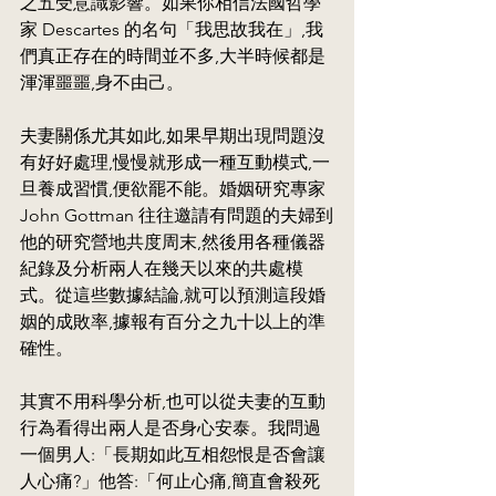
之五受意識影響。如果你相信法國哲學
家 Descartes 的名句「我思故我在」,我
們真正存在的時間並不多,大半時候都是
渾渾噩噩,身不由己。
夫妻關係尤其如此,如果早期出現問題沒
有好好處理,慢慢就形成一種互動模式,一
旦養成習慣,便欲罷不能。婚姻研究專家 
John Gottman 往往邀請有問題的夫婦到
他的研究營地共度周末,然後用各種儀器
紀錄及分析兩人在幾天以來的共處模
式。從這些數據結論,就可以預測這段婚
姻的成敗率,據報有百分之九十以上的準
確性。
其實不用科學分析,也可以從夫妻的互動
行為看得出兩人是否身心安泰。我問過
一個男人:「長期如此互相怨恨是否會讓
人心痛?」他答:「何止心痛,簡直會殺死