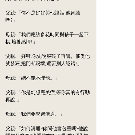
父親:「你不是好好與他說話,他肯聽
嗎?」
母親:「我們應該多花時間與孩子一起下
棋,培養感情!」
父親:「好呀,你先說服孩子再講。催促他
就發狂,把門都踢壞,還要別人認錯!」
母親:「總不能不理他。」
父親:「你是幻想完美症,等你真的有行動
再說!」
母親:「我們要學習溝通。」
父親:「如何溝通?你問他書包重嗎?他說