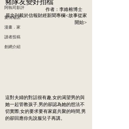
豬隊友變好拍檔
阿執司影評
作者：李維榕博⼠    
原⽂刊載於信報財經新聞專欄<故事從家
愛情廢話
開始>
漫畫．家
讀者投稿
創網介紹
這對夫婦的對話很有趣,女的渴望男的與
她一起管教孩子,男的卻認為她的想法不
切實際;女的要求要有家庭共聚的時間,男
的卻回應你先說服兒子再講。