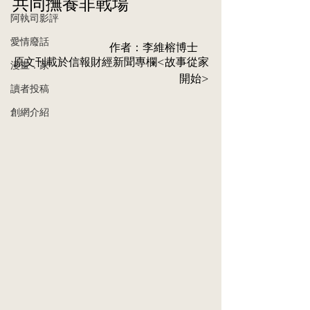
共同撫養非戰場 
阿執司影評
愛情廢話
作者：李維榕博⼠    
原⽂刊載於信報財經新聞專欄<故事從家
漫畫．家
開始>
讀者投稿
創網介紹