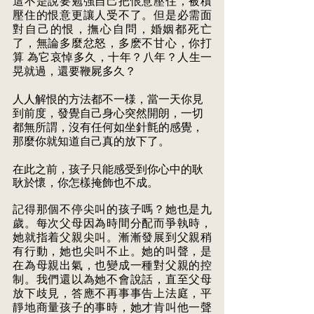
這不是說要勉強自己把恨意壓住，被積
壓住的恨意更讓人受不了。但是必需面 
對自己的恨，撫心自問，婚姻都死亡
了，無論多麼忿怒，多麽不甘心，你打
算 為它哀悼多久，十年？八年？人生一
晃就過，還要鞭屍多久？ 
人人解恨的方法都不一様，當一天你見
到前度，發覺自己身心突然開朗，一切 
都無所謂，沒有任何如坐針氈的感覺，
那麼你就知道自己真的放下了。 
在此之前，孩子只能感受到你心中的耿
耿於懷，你怎樣掩飾也不成。
記得那個不停尖叫的孩子嗎？她也是九
歲。每次父母因為時間分配而爭執時， 
她就指着父親尖叫。漸漸發展到父親稍
有行動，她也尖叫不止。她的叫聲，是 
在為母親出氣，也變成一種對父親的控
制。我們還以為她不會說話，直至父母 
放下歧見，答應不再事事告上法庭，平
靜地商量孩子的事時，她才肯叫他一聲 