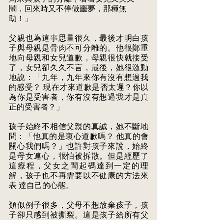
鬧，回來時又不停做噩夢，那種無
助！」
父親也為這事思量很久，最後才明白孩
子與母親是骨肉不可分離的。他很鄭重 
地向母親和女兒道歉，母親很快就接受
了，女兒卻久久不言，最後，她很激動 
地說：「九年，九年來你有沒有想過我
的感受？ 現在才來道歉是否太遲？你以 
為你是受害者，你有沒有想過我才是真
正的受害者？」
孩子始終不相信父親的真誠，她不斷地
問：「他真的是衷心道歉嗎？ 他真的會 
關心我們嗎？」也許對孩子來說，始終
是母女連心，很怕被拆散。但是經歷了 
這療程，父女之間起碼達到一定的理
解，孩子也不再需要以不健康的方法來
表 達自己的心態。
類似例子很多，父母不想放棄孩子，孩
子卻只感到被撕裂。這是孩子給所有父 