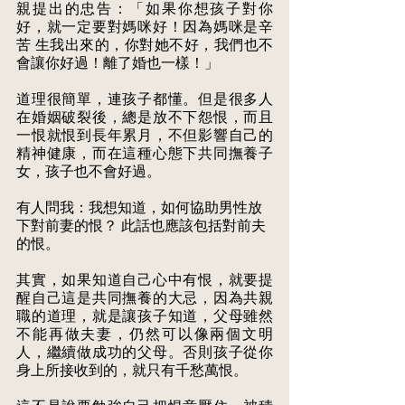
親提出的忠告：「如果你想孩子對你
好，就一定要對媽咪好！因為媽咪是辛
苦 生我出來的，你對她不好，我們也不
會讓你好過！離了婚也一樣！」 
道理很簡單，連孩子都懂。但是很多人
在婚姻破裂後，總是放不下怨恨，而且 
一恨就恨到長年累月，不但影響自己的
精神健康，而在這種心態下共同撫養子 
女，孩子也不會好過。
有人問我：我想知道，如何協助男性放
下對前妻的恨？ 此話也應該包括對前夫 
的恨。 
其實，如果知道自己心中有恨，就要提
醒自己這是共同撫養的大忌，因為共親 
職的道理，就是讓孩子知道，父母雖然
不能再做夫妻，仍然可以像兩個文明 
人，繼續做成功的父母。否則孩子從你
身上所接收到的，就只有千愁萬恨。 