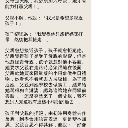
父母是天敵，我必須加入母親，她才有 
能力打贏父親！」 
父親不解，他說：「我只是希望多親近
孩子！」
孩子卻認為：「我覺得他只想把媽咪打
暈，然後把我搶走！」
父親愈想接近孩子，孩子就愈拒絕他。
父親覺得孩子是受了母親的影響，但是 
他愈怪責母親，孩子就愈對他不客氣。
她要求父親在走路時必須跟隨在後面， 
父親給她買來限量版的小飛象做生日禮
物，她看也不看就丟入垃圾桶。為了接 
近她，父親到她學校去做義工，結果給
她駡得狗血淋漓，認為這讓她在同學前 
丟臉，「怎麼突然來了一個父親，我不
想別人知道我有這樣不晴朗的過去！」 
孩子對父親的拒絕，由初時用身體去作
反應，到學會用語言表達，更是變本加 
厲。父親百思不得其解，他說：「好像