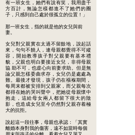
有一班女生，她們有說有笑，我用盡千 
方百計，無論怎樣都進不了她們的圈
子，只感到自己處於很孤立的位置！」 
那一班女生，指的就是他的女兒與前
妻。 
女兒對父親實在太過不留餘地，說起話
來，句句不饒人，連母親都覺得不可縱 
容，開始教導孩子對父親要有基本禮
貌，父親也明白要接近女兒，非得母親
協 助不可，也虛心向前妻求助。但是無
論父親怎樣委曲求存，女兒仍是處處為 
難。最後才發現，孩子仍在襁褓期間，
每周末都被安排到父親家，而父親每次 
都得在她的哭叫聲中，把她從母親懷中
抱走，這給母女兩人都留下很大的陰 
影，也造成女兒至今仍然對父親存着極
大的抗拒。 
說起這一段往事，母親也承認：「其實
離婚本身對我的傷害，遠不如當時每個 
周末與孩子的分離，看着女兒又哭又