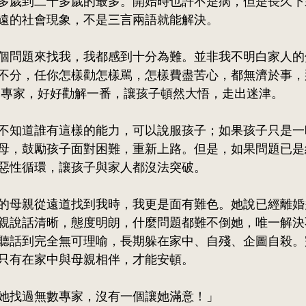
多歲到二十多歲的最多。開始時也許不是病，但是長久下
遠的社會現象，不是三言兩語就能解決。
個問題來找我，我都感到十分為難。並非我不明白家人的
不分，任你怎樣勸怎樣駡，怎樣費盡苦心，都無濟於事，
到專家，好好勸解一番，讓孩子頓然大悟，走出迷津。
不知道誰有這樣的能力，可以說服孩子；如果孩子只是一
母，鼓勵孩子面對困難，重新上路。但是，如果問題已是
惡性循環，讓孩子與家人都沒法突破。
的母親從遠道找到我時，我更是面有難色。她說已經離婚
親說話清晰，態度明朗，什麼問題都難不倒她，唯一解決
聽話到完全無可理喻，長期躲在家中、自殘、企圖自殺。
只有在家中與母親相伴，才能安頓。
她找過無數專家，沒有一個讓她滿意！」