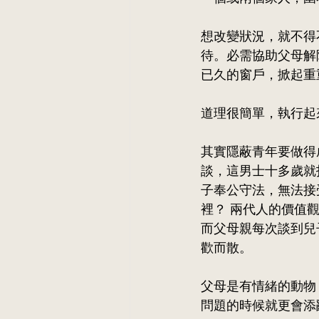
想改變狀況，就不得
待。必需協助父母解
已久的窗戶，掀起重
道理很簡單，執行起
其實隱蔽青年要做得
談，這男士十多
歲就
子奉公守法，無法接
裡？ 兩代人的價值
而父母親每次談到兒
歡而散。
父母是有情緒的動物
問題的時候就更會添