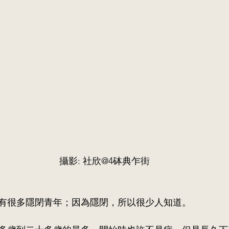
攝影: 社欣@4砵典乍街
有很多隱閉青年；因為隱閉，所以很少人知道。