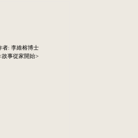
作者: 李維榕博士
<故事從家開始>