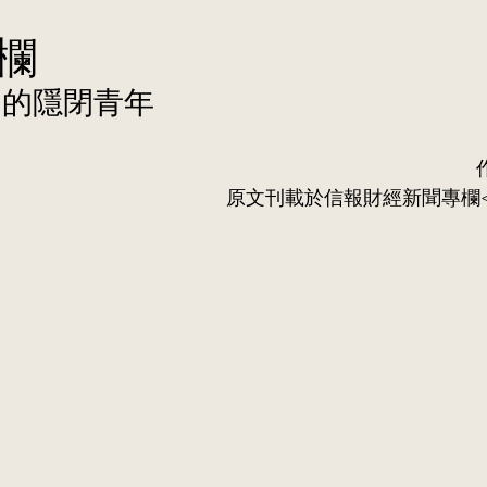
欄
」的隱閉青年
原⽂刊載於信報財經新聞專欄