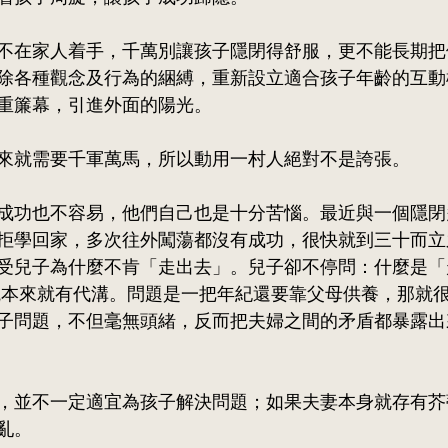
不在家人着手，千萬別讓孩子隱閉得舒服，更不能長期把
除各種觀念及行為的綑縛，重新設立適合孩子年齡的互動
重簾幕
，引進外面的陽光。
來就需要千軍萬馬，所以動用一村人絕對不是誇張。
成功也不容易，他們自己也是十分苦惱。最近與一個隱閉
拒學回家，多次往外闖蕩都沒有成功，很快就到三十而立
受兒子為什麼不肯「走出去」。兒子卻不停問：什麼是「
觀本來就有代溝。問題是一把年紀還要靠父母供養，那就
子問題，不但毫無頭緒，反而把夫婦之間的矛盾都暴露出
，並不一定適宜為孩子解決問題；如果夫妻本身就存有芥
亂。