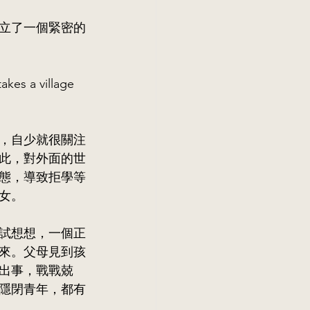
立了一個緊密的
 village 
，自少就很關注
此，對外面的世
態，導致拒學等
女。
試想想，一個正
來。父母見到孩
出事，戰戰兢
隱閉青年，都有