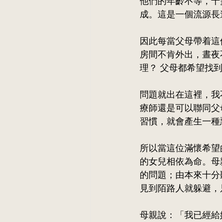
他們的年齡不等，十
成。這是一個流源長
因此每當父母帶着這
房間不肯外出，晝夜
理？ 父母都希望找
問題就出在這裡，我
療師還是可以聯同父
習慣，就會產生一種
所以當這位滿懷希望
的女兒相依為命。母
的問題；由本來十分
見到陌路人就躲避，
母親說：「我已經給