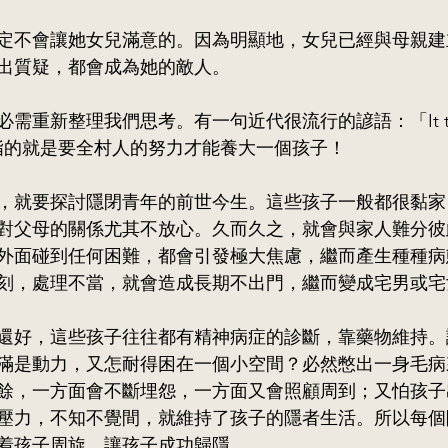
定不會讓她女兒滿意的。因為明顯地，女兒已經與母親建
出質疑，都會成為她的敵人。
重新整理我們思考。有一句近代很流行的諺語：「It takes a
hild！」指的就是要全村人的努力才能養大一個孩子！
，就要探討隱閉青年的前世今生。這些孩子一般都很黏家
對父母的關係尤其不放心。久而久之，就會與家人難分彼
外面碰到任何困難，都會引發極大焦慮，繼而產生種種病
刻，處理不當，就會造成長期不出門，繼而變成宅男或宅
還好，這些孩子往往都有精神病症的診斷，靠藥物維持。
滿是動力，又怎耐得困在一個小空間？必然
憋出一身毛病
餘，一方面會不斷埋怨，一方面又會照顧周到；又怕孩子
壓力，不知不覺間，就維持了孩子的隱者生活。所以每個
着孩子周旋，讓孩子成功歸隱。