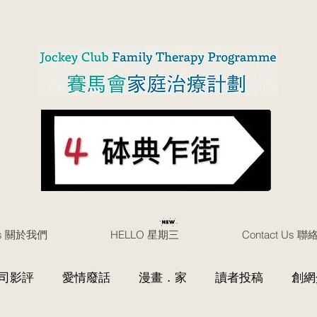
Us 關於我們
HELLO 星期三
Contact Us 
司影評
愛情廢話
漫畫．家
讀者投稿
創網