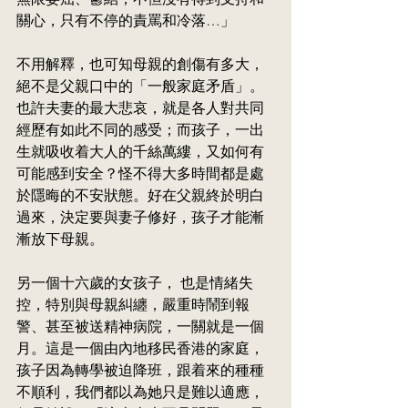
關心，只有不停的責罵和冷落…」
不用解釋，也可知母親的創傷有多
大
，
絕不是父親口中的「一般家庭矛盾」。
也許夫妻的最大悲哀，就是各人對共同
經歷有如此不同的感受；而孩子，一出
生就吸收着大人的千絲萬縷，又如何有
可能感到安
全？怪不得大多時間都是處
於隱晦的不安狀態。好在父親終於明白
過來，決定要與妻子修好，孩子才能漸
漸放下母親。
另一個十六歲的女孩子， 也是情緒失
控，特別與母親糾纏，嚴重時鬧到報
警、甚至被送精神病院，一關就是一個
月。這是一個由內地移民香港的家庭，
孩子因為轉學被迫降班，跟着來的種種
不順利，我們都以為她只是難以適應，