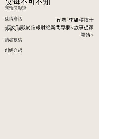
父母不可不知
阿執司影評
愛情廢話
作者: 李維榕博士
原⽂刊載於信報財經新聞專欄<故事從家
漫畫．家
開始>
讀者投稿
創網介紹