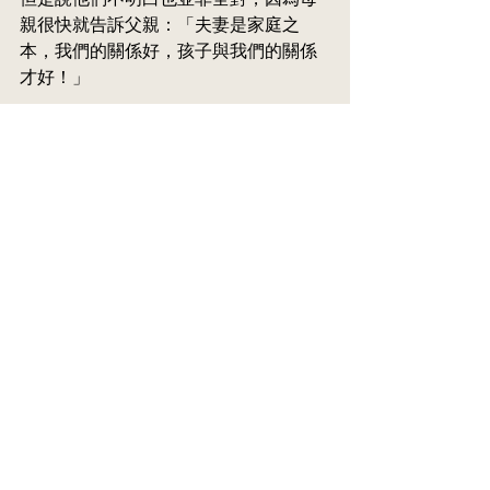
親很快就告訴父親：「夫妻是家庭之
本，我們的關係好，孩子與我們的關係
才好！」
父親低頭苦思，終於說：「關係是相向
的，你要我關心你，你有關心我嗎？ 不
也是顧着看手機？」
原來父親也不是真不懂，只因寵孩子容
易，寵老伴難；但是一旦婚姻要靠孩子
來維持，父母就會成為孩子的負擔，明
智的父母不可不知。
See All