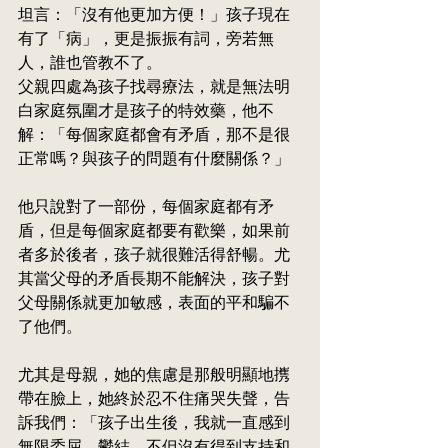
坦言：「沒有他更加方便！」孩子現在
有了「病」，更是
振振
有詞，旁若無
人，誰也管教不了。
父親四處為孩子找尋療法，就是無法明
白家庭氛圍才是孩子的特效藥，他不
解：「每個家庭都會有矛盾，那不是很
正常嗎？與孩子的問題有什麼關係？」
他只說對了一部份，每個家庭都有矛
盾，但是每個家庭都要有歡樂，如果前
者多於後者，孩子就很難活得舒
暢
。尤
其當父母的矛盾長期不能解決，孩子對
父母關係就更加敏感，表面的平和騙不
了他們。
尤其是母親，她的焦慮是那般明顯地
㩗
帶在臉
上，她終於忍不住痛哭失聲，告
訴我們：「孩子出生後，我就一直感到
無限委屈、鬱結，不但沒有得到支持和