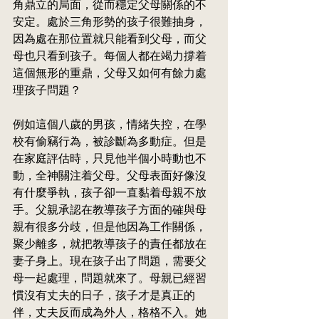
角鼎立的局面，從而穩定父母關係的不
安定。處於三角形勢的孩子很難抽身，
因為處在那位置就只能看到父母，而父
母也只看到孩子。每個人都在竭力撐着
這個無形的重鼎，父母又如何有餘力處
理孩子問題？
例如這個八
歲
的男孩，情緒失控，在學
校有偷竊行為，被診斷為多動症。但是
在家庭評估時，只見他半個小時動也不
動，全神關注着父母。父母表面好像沒
有什麼爭執，孩子卻一直黏着母親不放
手。父親承認在教導孩子方面的確與母
親有很多分歧，但是他因為工作關係，
聚少離多，就把教導孩子的責任都放在
妻子身上。現在孩子出了問題，需要父
母一起處理，問題就來了。母親已經習
慣沒有丈夫的日子，孩子才是真正的
伴，丈夫反而成為外人，格格不入。她