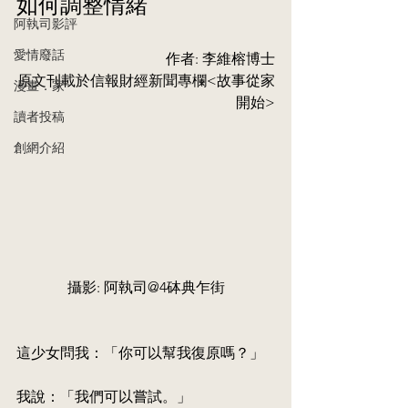
如何調整情緒
阿執司影評
愛情廢話
作者: 李維榕博士
原⽂刊載於信報財經新聞專欄<故事從家
漫畫．家
開始>
讀者投稿
創網介紹
攝影: 阿執司@4砵典乍街
這少女問我：「你可以幫我復原嗎？」
我說：「我們可以嘗試。」