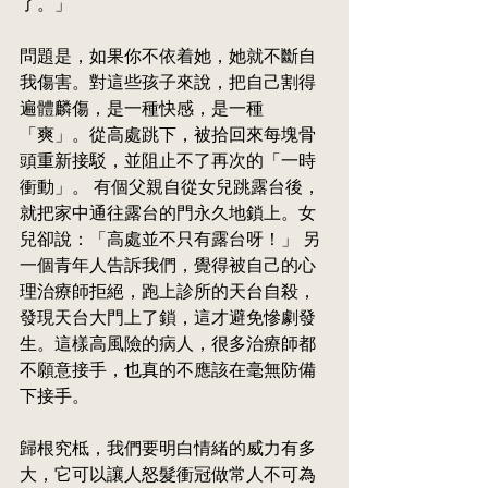
了。」
問題是，如果你不依着她，她就不斷自
我傷害。對這些孩子來說，把自己割得
遍體麟傷，是一種快感，是一種
「爽」。從高處跳下，被拾回來每塊骨
頭重新接駁，並阻止不了再次的「一時
衝動」。 有個父親自從女兒跳露台後，
就把家中通往露台的門永久地鎖上。女
兒卻說：「高處並不只有露台呀！」 另
一個青年人告訴我們，覺得被自己的心
理治療師拒絕，跑上診所的天台自殺，
發現天台大門上了鎖，這才避免慘劇發
生。這樣高風險的病人，很多治療師都
不願意接手，也真的不應該
在毫無防備
下接手。
歸根究柢，我們要明白情緒的威力有多
大，它可以讓人怒髮衝冠做常人不可為