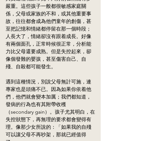
嚴重。這些孩子一般都很敏感家庭關
係，父母或家族的不和，或其他重要事
故，往往都會成為他們童年的創傷，甚
至把記憶和情緒都停留在那一個時段；
人長大了，情緒卻沒有跟着成長。好像
有兩個面孔，正常時候很正常，分析能
力比父母還要成熟。但是失控起來，卻
像個發難的嬰孩，甚至傷害自己、自
殘、自殺都可能發生。
遇到這種情況，別說父母無計可施，連
專家也是頭痛不已。因為如果你依着他
們，他們就會變本加厲；我們都知道，
發病的行為也有
其附帶收穫
（se
condary gain）。孩子尤其明白，在
失控狀態下，再無理的要求都會變得有
理。像那少女所說的：「如果我的自殘
可以讓父母不再吵架，那就已經值得