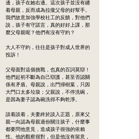
邊，孩子在她右邊。這次孩子並没有纏
着母親，反而成為拉攏父母的好幫手。
我們故意加強學校社工的反饋，對他們
說，孩子有守諾言，真的好好上課，那
麼父母親呢？他們有沒有守約？
大人不守約，往往是孩子對成人世界的
投訴
！
父母面對這個挑戰，也真的百詞莫辯！
他們起初不斷為自己辯護，甚至否認關
係有矛盾。母親說，出門掃樹葉，只因
大門口太多垃圾；父親說，不停洗碗，
是因為妻子認為碗洗得不夠乾淨。 
談着談着，夫妻終於談入正題，原來父
親一向認為母親過份關注孩子，什麼事
都要問他意見，
造
成孩子很強的依賴
性。他的觀察很對，但是他沒有留意，