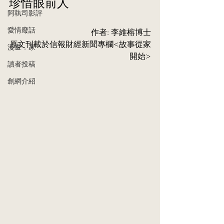
珍惜眼前人
阿執司影評
愛情廢話
作者: 李維榕博士
原⽂刊載於信報財經新聞專欄<故事從家
漫畫．家
開始>
讀者投稿
創網介紹