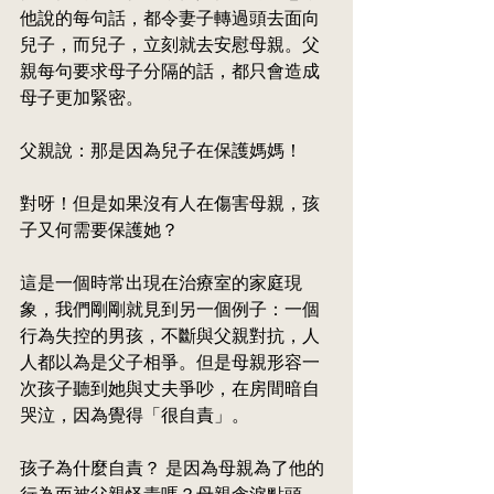
他說的每句話，都令妻子轉過頭去面向
兒子，而兒子，立刻就去安慰母親。父
親每句要求母子分隔的話，都只會
造
成
母子更加緊密。
父親說：那是因為兒子在保護媽媽！
對呀！但是如果沒有人在傷害母親，
孩
子
又何需要保護她？
這是一個時常出現在治療室的家庭現
象，我們剛剛就見到另一個例子：一個
行為失控的男孩，不斷與父親對抗，人
人都
以
為是父子相爭。但是母親形容一
次孩子聽到她與丈夫爭吵，在房間暗自
哭泣，因為覺得「很自責」。
孩子為什麼自責？ 是因為母親為了他的