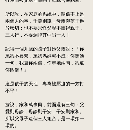
行為而被父親怪責嗎？母親含淚點頭。
所以說，在家庭的系統中，關係不止是
兩個人的事，千萬別說，母親與孩子過
於密切；也不要只怪父親不懂得親子，
三人行，不要漏掉其中另一人！
記得一個九
歲
的孩子對她父親說：「你
罵我
不要緊，罵我媽媽就不成；你罵她
一句，我還你兩倍，你罵她兩句，我還
你四倍！」
這是孩子的天性，專為被壓迫的一方打
不平！
據說，家和萬事興，前面還有三句：父
愛則母靜，母靜則子安，子安則家和。
所以父母子這個三人組合，是一環扣一
環的。