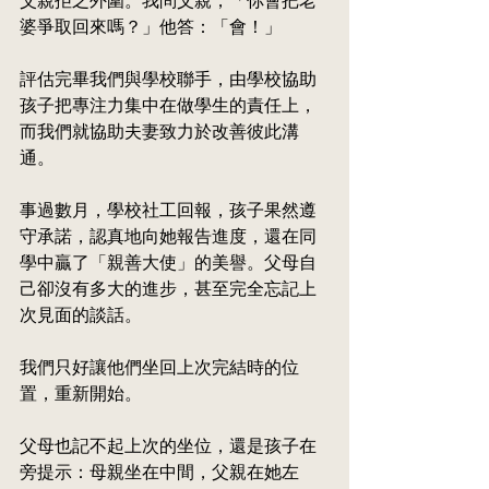
父親拒之外圍。我問父親，「你會把老
婆爭取回來嗎？」他答：「會！」
評估完畢我們與學校聯手，由學校協助
孩子把專注力集中在做學生的責任上，
而我們就協助夫妻致力於改善彼此溝
通。
事過數月，學校社工回報，孩子果然遵
守承諾，認真地向她報告進度，還在同
學中贏了「親善大使」的美譽。父母自
己卻沒有多大的進步，甚至完全忘記上
次見面的談話。
我們只好讓他們坐回上次完結時的位
置，重新開始。
父母也記不起上次的坐位，還是孩子在
旁提示：母親坐在中間，父親在她左