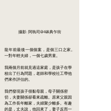
攝影: 阿執司@4砵典乍街
龍年前最後一個個案，是個三口之家。
一對年輕夫婦，一個七歲男童。
我兩個月前就見過這家庭，
是
孩子在學
校出了行為問題，老師和學校社工帶他
們來作評估的。
我們發現孩子很黏母親，母子關係密
切，夫妻關係卻看來疏離。原來父親因
為工作長年離家，夫婦聚少離多。有趣
的是，丈夫說，他回來了，妻子反而一