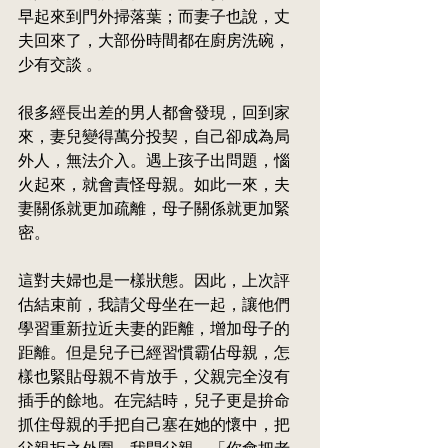
早起來到門外掃落葉；而妻子也說，丈
夫回來了，大部份時間都在廚房洗碗，
少
有交談 。
很多經長出差的男人都會發現，回到家
來，妻兒變得萬分投契，自己卻成為局
外人，無法介入。遇上孩子出問題，惱
火起來，就會責
怪
母親。如此一來，夫
妻關係就更加疏離，母子關係就更加緊
密。
這對夫婦也是一樣狀態。因此，上次評
估結束前，我請父母坐在一起，讓他們
學習重新拉近夫妻的距離，增加母子的
距離。但是兒子已經習慣霸佔母親，怎
樣也緊貼母親不肯放手，父親完全沒有
插手的餘地。在完結時，兒子更是拚命
抓住母親的手把自己塞在她的懷中，把