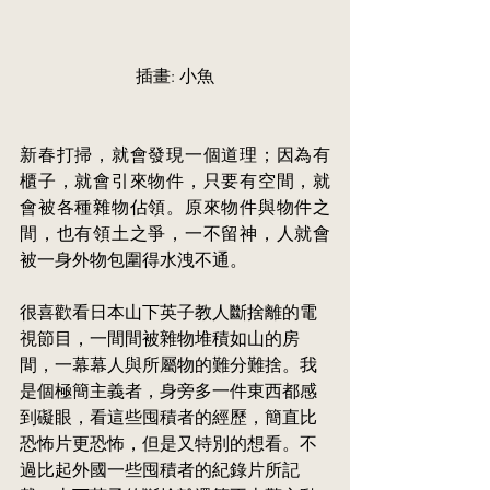
插畫: 小魚
新春打掃，就會發現一個道理；因為有
櫃子，就會引來物件，只要有空間，就
會被各種雜物佔領。原來物件與物件之
間，也有領土之爭，一不留神，人就會
被一身外物包圍得水洩不通。
很喜歡看日本山下英子教人斷捨離的電
視節目，一間間被雜物堆積如山的房
間，一幕幕人與所屬物的難分難捨。我
是個極簡主義者，身旁多一件東西都感
到
礙眼
，看這些囤積者的經歷，簡直比
恐怖片更恐怖，但是又特別的想看。不
過比起外國一些囤積者的紀錄片所記