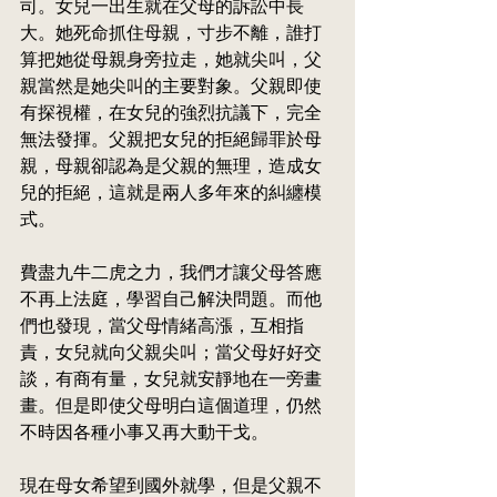
司。女兒一出
生
就在父母的訴訟中長
大。她死命抓住母親，寸步不離，誰打
算把她從母親身旁拉走，她就尖叫，父
親當然是她尖叫的主要對象。父親即使
有探視權，在女兒的強烈抗議下，完全
無法發揮。父親把女兒的拒絕歸罪於母
親，母親卻認為是父親的無理，
造
成女
兒的拒絕，這就是兩人多年來的糾纏模
式。
費盡九牛二虎之力，我們才讓父母答應
不再上法庭，學習自己解決問題。而他
們也發現，當父母情緒高漲，互相指
責，女兒就向父親尖叫；當父母好好交
談，有商有量，女兒就安靜地在一旁
畫
畫。但是即使
父母明白這個道理，仍然
不時因各種小事又再大動干戈。
現在母女希望到國外就學，但是父親不