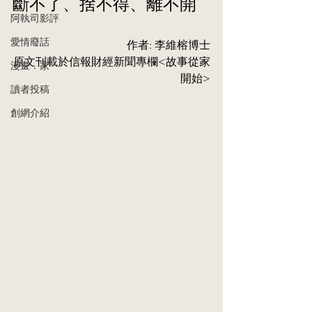
斷不了、捨不得、離不開
阿執司影評
愛情廢話
作者: 李維榕博士
原⽂刊載於信報財經新聞專欄<故事從家
漫畫．家
開始>
讀者投稿
創網介紹