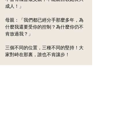
成人！」
母親：「我們都已經分手那麼多年，為
什麼我還要受你的控制？為什麼你仍不
肯放過我？」
三個不同的位置，三種不同的堅持！大
家對峙在那裏，誰也不肯讓步！
婚姻結束，理應各走各路，重新起步。
但是為了爭奪孩子，不少父母卻經年累
月地把婚姻的矛盾無休止地延續；而他
們的孩子，也往往產生很多行為或精神
健康問題。
那麼，為什麼我們會義無反悔地囤積住
這些情感上垃圾而不肯放手？