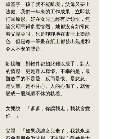
肯簽字，孩子就不能離境，父母又要上
法庭。我們一年來的工作成果，立即就
打回原形。好在女兒已經有所
領悟
，無
論父母鬧得多麽慘烈，她都沒有如常向
着父親尖叫，只是靜靜地在畫冊上塗顏
色，但是每一筆畫在紙上都發出焦慮和
令人不安的聲音。
斷捨離，對物件都如此難以放手，對人
的情感，更是難以
釋
懷。不幸的是，最
難放手的不是愛，反而是恨、是忿怒、
是失望、是不甘心。人的心傷了，就會
變成一股糾纏不休的執着。
女兒說：「爹爹，你讓我走，我就會愛
你！」
父親：「如果我讓女兒走了，我就永遠
不會有機會做父親，不能親自教她長大