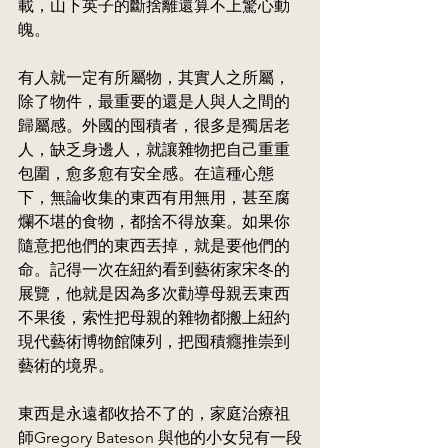
載，山下英子的斷捨離還算不上驚心動
魄。
有人就一定有所屬物，其實人之所屬，
除了物件，最重要的還是人與人之間的
歸屬感。外國的囤積者，很多是獨居老
人，缺乏身邊人，就讓雜物把自己重重
包圍，愈多愈有安全感。在這種心態
下，無論收集的東西有用無用，甚至腐
爛不堪的食物，都捨不得放棄。如果你
隨意把他們的東西丟掉，就是要他們的
命。記得一次在紐約看到藝術家宋冬的
展覽，他就是因為多次勸導母親丟東西
不果後，索性把母親的雜物都搬上紐約
現代藝術博物館陳列，把囤積癮推崇到
藝術的境界。
東西是永遠都收拾不了的，家庭治療祖
師Gregory Bateson 與他的小女兒有一段