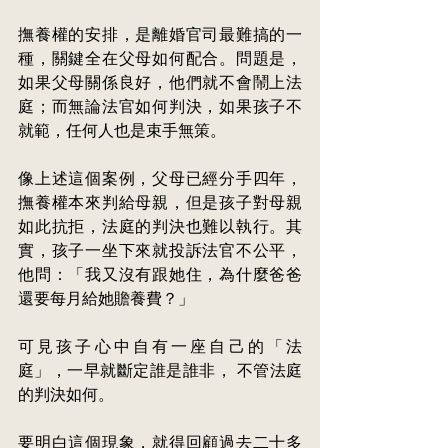
撫養權的安排，是離婚官司最難
搞的一
種，關鍵全在父母如何配合。問題是，
如果父母關係良好，他們就不會鬧上法
庭；而無論法官如何判決，如果孩子不
就範，任何人也是束手無策。
像上述這個案例，父母已經分手四年，
撫養權本來判給母親，但是孩子對母親
如此抗拒，法庭的判決也難以執行。其
實，孩子一坐下來就投訴法官不公平，
他問：「我又沒有跟她住，為什麼爸爸
還要每月給她贍養費？」
可見孩子心中自有一座自己的「法
庭」，一早就斷定誰是誰非， 不管法庭
的判決如何。
要明白這個現象，就得回顧過去二十多