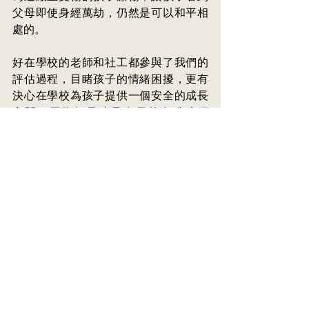
父母即使身經萬劫，仍然是可以和平相
處的。
好在學校的老師和社工都參與了我們的
評估過程，目睹孩子的情緒困擾，更有
決心在學校為孩子提供一個安全的成長
空間，因為如果孩子在學校有成功經
驗，這可以抵消很多過去的傷痛。
這孩子年齡還小，更應該及早綢繆。年
齡大了就更難處理。案例中有個二十多
歲的少女，在父母的離異中也是傷痕累
累，當年父親帶着女兒出走，母親千里
追蹤，過程充滿心酸。孩子從此不離
家，母親要去看她，她說：「她來，我
就跳樓！」即使父母想為孩子補償，孩
子再也不肯相信大人。