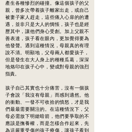
產生各種慘烈的碰撞。像這個孩子的父
親，曾多次帶着孩子離家出走，或自己
被妻子家人趕走，這些痛入心扉的的遭
遇，並非只是大人的惆悵，孩子也是經
歷其中，讓他們身心受創。加上父親不
善表達，孩子看在眼內，更加覺得要為
他發聲。遇到這種情況，母親真的有理
說不清。明顯地，父母兩人都愛孩子，
但是發生在大人身上的種種瓜葛，深深
地烙印在孩子心中，變成對母親的強烈
指責。
孩子自己其實也十分痛苦，沒有一個孩
子會說「我沒有母親」而感到適然。他
的衝動、一發不可收拾的憤怒，才是我
們最最需要關注的。在這種情況下，父
母必需放下明鎗暗箭，他們要爭取的不
應該是撫養權，而是怎樣合作起來，先
為這嚴重受傷的孩子療傷，讓孩子看到