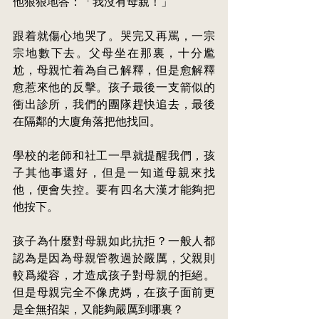
他狠狠地答：「我沒有母親！」
跟着就傷心地哭了。哭完又再罵，一宗
宗地數下去。父母坐在那裏，十分尷
尬，母親忙着為自己解釋，但是愈解釋
愈惹來他的反擊。孩子最後一支箭似的
衝出診所，我們的團隊趕快追去，最後
在隔鄰的大廈角落把他找回。
學校的
老師和社工一早就提醒我們，孩
子其他事還好，但是一知道母親來找
他，便會失控。要有四名大漢才能夠把
他按下。
孩子為什麼對母親如此抗拒？一般人都
認為是因為母親管教過於嚴厲，父親則
較爲
縱
容，才造成孩子對母親的拒絕。
但是母親完全不像虎媽，在孩子面前更
是全無招架，又能夠嚴厲到哪裏？