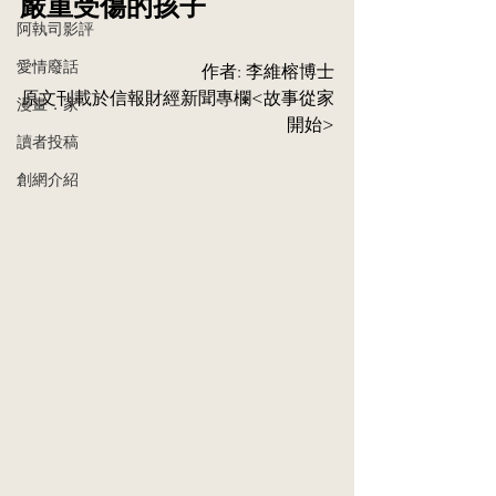
嚴重受傷的孩子
阿執司影評
愛情廢話
作者: 李維榕博士
原⽂刊載於信報財經新聞專欄<故事從家
漫畫．家
開始>
讀者投稿
創網介紹