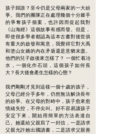
孩子歸誰？至今仍是父母兩家的一大紛
爭。我們的團隊正在處理幾個十分棘手
的爭奪孩子個案，也許因而促起我對
《山海經》這個故事有感而發。但是，
即使很多學者都認為這本古書對後世俱
有重大的啟發和寓意，我覺得它對大禹
和塗山女嬌的內在矛盾還
是意猶
末盡。
他們的兒子啟後來怎樣了？ 一個忙着冶
水，一個化作石頭，這個孩子如何長
大？長大後會產生怎樣的心態？
我們剛剛才見到這樣一個十
歲
的孩子，
父母已經分手多年，仍然無法解決長年
的紛爭。在父母的對峙中，孩
子愈來愈
情緒失控，不停尖叫。好不容易讓孩子
安定下來，開始用簡單的方法表達自
己。她還給父親寫了一封信，一是請求
父親允許她出國讀書，二是請求父親善