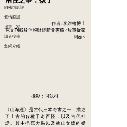
阿執司影評
愛情廢話
作者: 李維榕博士
漫畫．家
原⽂刊載於信報財經新聞專欄<故事從家
讀者投稿
開始>
創網介紹
攝影：阿執司
《山海經》是古代三本奇書之一，描述
了上古的各種千奇百怪，以及古代神
話。其中描寫大禹以及塗山女嬌的婚