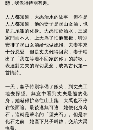
戀，我覺得特別有趣。
人人都知道，大禹治水的故事。但不是
人人都知道，他的妻子是塗山女嬌，也
是九尾狐的化身。大禹忙於治水，三過
家門而不入。上天為了怕他無後，特別
安排了塗山女嬌給他做媳婦。夫妻本來
十分恩愛，但是丈夫難得回家，妻子唱
出了「我在等着不回家的你」的詩歌，
表達對丈夫的深切思念，成為古代第一
首情詩。
一天，妻子特別準備了飯菜，到丈夫工
地去探望。無意中看到丈夫是熊的化
身，她嚇得拚命往山上跑，大禹也不停
在後面追。最後逃無可逃，她便化身為
石，這就是著名的「望夫石」。但是在
化石之前，她產
下兒子
叫啟，交給大禹
撫養。