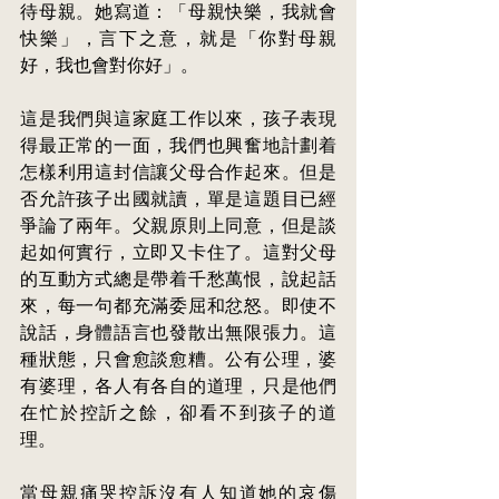
待母親。她寫道：「母親快樂，我就會
快樂」，言下之意，就是「你對母親
好，我也會對你好」。
這是我們與這家庭工作以來，孩子表現
得最正常的一面，我們也興奮地計劃着
怎樣利用這封信讓父母合作起來。但是
否允許孩子出國就讀，單是這題目已經
爭論了兩年。父親原則上同意，但是談
起如何實行，立即又卡住了。這對父母
的互動方式總是帶着千愁萬恨，說起話
來，每一句都充滿委屈和忿怒。即使不
說話，身體語言也發散出無限張力。這
種狀態，只會愈談愈糟。公有公理，婆
有婆理，各人有各自的道理，只是他們
在忙於控訢之餘，卻看不到孩子的道
理。
當母親痛哭控訴沒有人知道她的哀傷