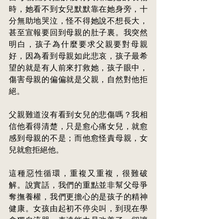
時，她看不到女兒默默靠在她身旁，十
分無助地哭泣，怪不得她說不想長大，
甚至
宣報要回到母親的肚子裏。我突然
明白，孩子為什麼要求父親要對母親
好，因為看到母親如此悲哀，孩子最希
望的就是有人前來打救她，孩子眼中，
傷害母親的偏偏就是父親，自然對他拒
絕。
父親難道沒有看到女兒的悲傷嗎？我相
信他看得清楚，只是愈心痛女兒，就愈
感到母親的不是；而他愈怪責母親，女
兒就愈拒絕他。
這種惡性循環，
重複又重複
，很難破
解。說實話，我們的重點並非幫父母爭
奪撫養權，我們更擔心的是孩子的精神
健康。女孩由起初不停尖叫，到現在學