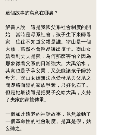
這個故事
的寓
意在哪裏？
解書人說：這是我國父系社會制度的開
始！當時是母系社會，孩子生下來歸母
家，往往不知道父親是誰。塗山是一個
大族，當然不會輕易讓出孩子。塗山女
嬌看到丈夫是熊，為何那麽害怕？因為
那
象徵着父系的日漸強大。大禹治水，
其實也是子承父業，又怎能讓孩子歸於
母方。塗
山女嬌無法承受母系與父系之
間即將面臨的家族爭奪，只好化石了。
但是她最後還是把兒子交給大禹，支持
了夫家的
家族傳
承。
一個如此遠老的神話故事，竟然啟動了
一個革命性的社會制度。是真是假，姑
妄聽之。