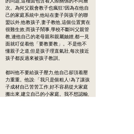
的問題,這𥚃面包含着人際關係的不同層
次。為何父親會教子也瘋狂?因為在他自
己的家庭系統中,他站在妻子與孩子的聯
盟以外,他教孩子,妻子教他,這個位置實在
很難生效;而孩子鬧事,學校不斷叫父親管
教,連他自己的老母親和親屬妯娌,都一見
面就叮促着他「要教要教」。不是他不
懂親子之道,但是孩子理直氣壯,每次接近
孩子都反過來被孩子教訓。
都叫他不要給孩子壓力,他自己卻頂着壓
力重重。他說:「我只是個粗人!為了讓孩
子成材自己苦苦工作,好不容易從大家庭
搬出來,建立自己的小家庭。我不想認輸,
也不想孩子認輸!」
也許他不是個成功的父親,但是他絕對是
個好父親!無論怎樣也不肯放棄教化孩子,
只是面對種種難關和無奈,管教孩子成了