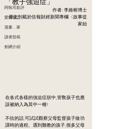
「教子強迫症」
阿執司影評
作者: 李維榕博士
原文刊載於信報財經新聞專欄〈故事從
愛情廢話
家始
漫畫．家
讀者投稿
創網介紹
在各式各樣的強迫症狀中,管敎孩子也應
該被納入為其中一種!
不信的話,可試試觀察父母監督孩子做功
課時的過程。遇到難教的孩子,很多父母