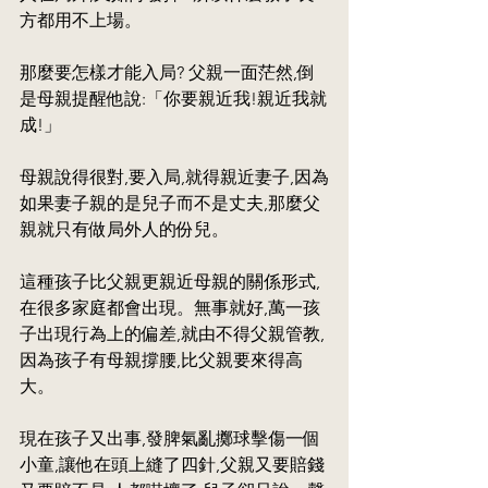
方都用不上場。
那麼要怎樣才能入局? 父親一面茫然,倒
是母親提醒他說:「你要親近我!親近我就
成!」
母親說得很對,要入局,就得親近妻子,因為
如果妻子親的是兒子而不是丈夫,那麼父
親就只有做局外人的份兒。
這種孩子比父親更親近母親的關係形式,
在很多家庭都會出現。無事就好,萬一孩
子出現行為上的偏差,就由不得父親管教,
因為孩子有母親撐腰,比父親要來得高
大。
現在孩子又出事,發脾氣亂擲球擊傷一個
小童,讓他在頭上縫了四針,父親又要賠錢