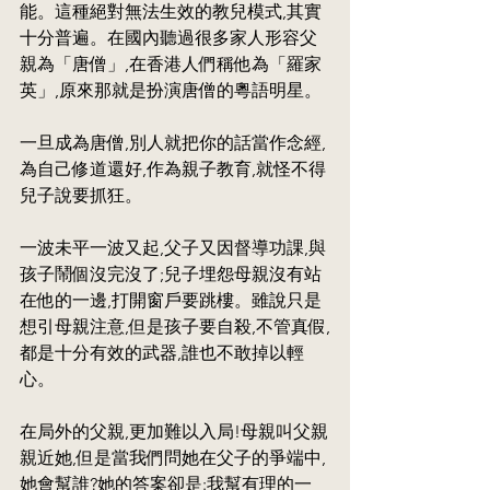
能。這種絕對無法生效的教兒模式,其實
十分普遍。在國內聽過很多家人形容父
親為「唐僧」,在香港人們稱他為「羅家
英」,原來那就是扮演唐僧的粵語明星。
一旦成為唐僧,別人就把你的話當作念經,
為自己修道還好,作為親子教育,就怪不得
兒子說要抓狂。
一波未平一波又起,父子又因督導功課,與
孩子鬧個沒完沒了;兒子埋怨母親沒有站
在他的一邊,打開窗戶要跳樓。雖說只是
想引母親注意,但是孩子要自殺,不管真假,
都是十分有效的武器,誰也不敢掉以輕
心。
在局外的父親,更加難以入局!母親叫父親
親近她,但是當我們問她在父子的爭端中,
她會幫誰?她的答案卻是:我幫有理的一