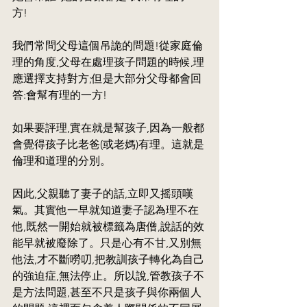
方!
我們常問父母這個吊詭的問題!從家庭倫
理的角度,父母在處理孩子問題的時候,理
應選擇支持對方;但是大部分父母都會回
答:會幫有理的一方!
如果要評理,實在就是幫孩子,因為一般都
會覺得孩子比老爸(或老媽)有理。這就是
倫理和道理的分別。
因此,父親聽了妻子的話,立即又摇頭嘆
氣。其實他一早就知道妻子認為理不在
他,既然一開始就被標籤為唐僧,說話的效
能早就被廢除了。只是心有不甘,又別無
他法,才不斷嘮叨,把教訓孩子轉化為自己
的強迫症,無法停止。所以說,管教孩子不
是方法問題,甚至不只是孩子與你兩個人