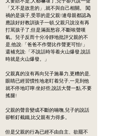
又要賠不是,人都嚇壞了,兒子卻只說一聲
「又不是故意的」,就不與自己相關。 闖
禍的是孩子,受罪的是父親!連母親都認為
應該好好教訓孩子一頓,父親只說沒有再
打駡孩子了,但是滿面愁容,不斷唉聲嘆
氣。兒子反而十分冷靜地批評父親的不
是,他說:「爸爸不作聲比作聲更可怕!」
還補充說:「不說話時等着火山爆發,說話
時就是火山爆發。」
父親真的沒有再向兒子施暴力,更糟的是,
眼睛已經習慣性地老盯着兒子,一見到他
就不停地叮嚀:坐好些,說話大聲一點,不要
搖腿!
父親的聲音變成不斷的喃嘸,兒子的說話
卻斬釘截鐵,比父親有力得多。
但是父親的行為已經不由自主、欲罷不