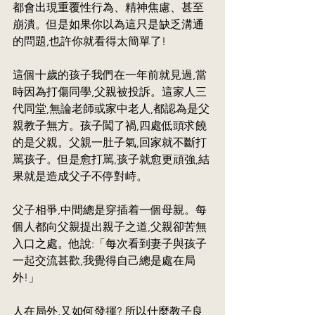
都會出現重覆性行為、精神焦慮、甚至
崩潰。但是如果你以為這只是缺乏溝通
的問題,也許你就看得太簡單了!
這個十歲的孩子我們在一年前就見過,當
時因為打傷同學,父親被投訴。這家人三
代同堂,無論老師或家中老人,都認為是父
親教子無方。孩子闖了禍,四處低頭求饒
的是父親。父親一肚子氣,回家就不斷打
駡孩子。但是愈打駡,孩子就愈更頑強,結
果就是造成父子不停對峙。
父子相爭,中間總是穿插着一個母親。每
個人都向父親提出親子之道,父親卻苦無
入口之處。他說:「每次看到妻子與孩子
一起交流甚歡,我覺得自己總是處在局
外!」
人在局外,又如何發揮? 所以什麼教子良