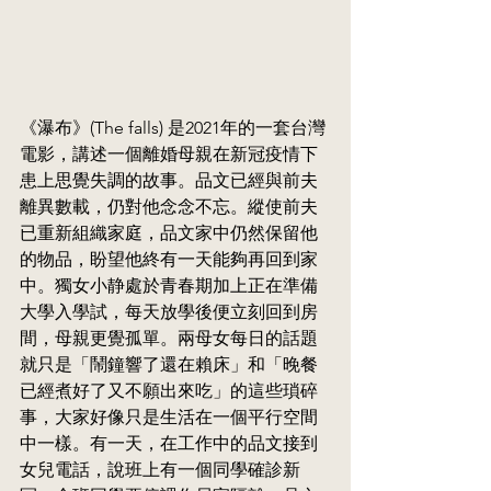
《瀑布》(The falls) 是2021年的一套台灣
電影，講述一個離婚母親在新冠疫情下
患上思覺失調的故事。品文已經與前夫
離異數載，仍對他念念不忘。縱使前夫
已重新組織家庭，品文家中仍然保留他
的物品，盼望他終有一天能夠再回到家
中。獨女小静處於青春期加上正在準備
大學入學試，每天放學後便立刻回到房
間，母親更覺孤單。兩母女每日的話題
就只是「鬧鐘響了還在賴床」和「晚餐
已經煮好了又不願出來吃」的這些瑣碎
事，大家好像只是生活在一個平行空間
中一樣。有一天，在工作中的品文接到
女兒電話，說班上有一個同學確診新