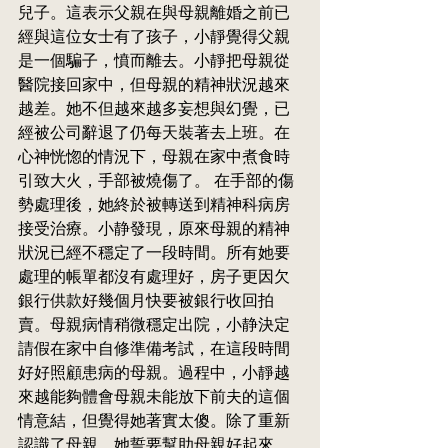
兒子。這表示父親在與母親離婚之前已
經與這位女士有了孩子，小靜覺得父親
是一個騙子，憤而離去。小靜把母親從
醫院接回家中，但母親的精神狀況越來
越差。她不但越來越多妄想與幻覺，已
經被公司辭退了仍每天裝著去上班。在
心神恍惚的情況下，母親在家中煮食時
引致大火，手部被燒傷了。 在手部的傷
勢處理後，她終於被轉送到精神科病房
接受治療。小静發現，原來母親的精神
狀況已經不穩定了一段時間。所有她要
處理的帳單都沒有處理好，房子更因欠
銀行供款好幾個月快要被銀行收回拍
賣。母親病情稍微穩定出院，小静決定
請假在家中自修準備考試，在這段時間
好好照顧患病的母親。過程中，小靜越
來越能夠體會母親未能放下前夫的這個
情意結，但覺得她著實太傻。除了重新
認識了母親，她誓要幫助母親好起來。