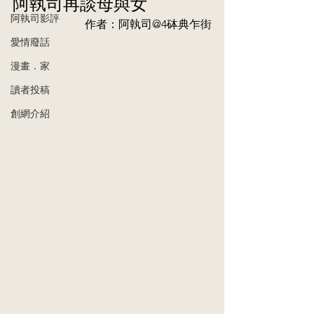
阿執司再談母與女
阿執司影評
作者：阿執司@4砵典乍街
愛情廢話
漫畫．家
讀者投稿
創網介紹