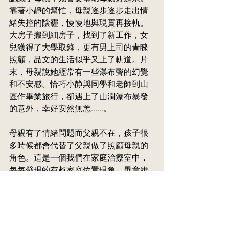
靠著小靜的幫忙，母親逐步逐步走出情
緒失控的陰霾，慢慢地與現實再接軌。
大房子搬到細房子，找到了新工作，女
兒獲得了大學取錄，更有男上司的青睞
照顧，品文的生活似乎又上了軌道。片
末，母親說她經常有一些瀑布聲的幻覺
和不安感。恰巧小静與同學和老師到山
區作畢業旅行，卻遇上了山澗瀑布暴發
的意外，幸好安然無恙......。
母親有了情緒問題而父親不在，孩子很
多時候都會代替了父親做了照顧母親的
角色。這是一個我們在家庭治療室中，
每每發現的有趣家庭位置現象。畢竟維
持家庭的穩定性，是每個小孩子的保家
天性。但孩子過分地做了照顧者的角
色，有時就會為自己的成長帶來了障
礙。如何拿捏一個平衡點，談何容易！