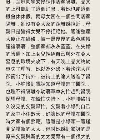
冠，全班同學要停課作居家隔離。品文
的上司聽到了這個消息，着她也趁這個
機會休休假。兩母女困在一個空間居家
隔離，卻沒有令大家的距離感拉近，母
親只是覺得女兒不停拒絕她。適逢整座
大廈正在維修，被一層厚厚的藍色膠帳
篷複裹著，整個家都灰灰藍藍。在失婚
的陰霾下加上女兒拒絕自己與外在令人
窒息的環境夾攻下，有天晚上品文終於
喪失了理智。她以為外邊下着滂沱大雨
卻衝出了街外，被街上的途人送進了醫
院。小静接到電話知道母親進了醫院，
也理不得隔離令騎著單車匆忙趕到醫院
探望母親。在慌忙失措下，小靜聯絡很
久沒見的父親幫忙。父親着小靜到自己
的家中小住數天，好讓她的母親在醫院
時大家有個照應。這還是小靜頭一遭碰
見父親新的太太，但叫她感到驚訝的是
原來父親與新的太太竟育有一個很大的