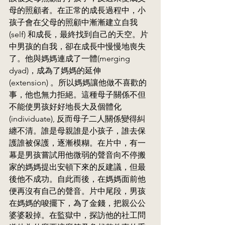
母的照顧者。在正常的成長過程中，小
孩子會在父母的照顧中漸漸建立自我 
(self) 和成長，最終找到自己的天空。片
中男孩的自我，卻在成長中慢慢地喪失
了。他與媽媽連成了一體(merging 
dyad)，成為了媽媽的延伸
(extension) 。所以媽媽讓他做不喜歡的
事，他也無力拒絕。這種母子關係不但
不能使男孩好好地長大及個體化
(individuate), 反而母子二人關係變得糾
纏不清。誰是母親誰是小孩子，誰去保
護誰被保護，逐漸模糊。在片中，有一
幕是男孩嘗試用他微弱的聲音向不停搬
家的媽媽提出安頓下來的反建議，但最
後他不成功。自此而後，在媽媽面前他
便再沒有自己的聲音。片中尾段，男孩
在媽媽的唆擺下，為了金錢，把親公公
婆婆殺掉。在監獄中，探訪他的社工問