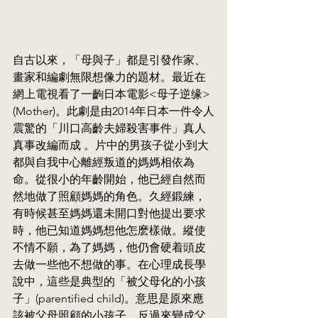
自古以來，「母與子」都是引發作家、
畫家和編劇無限想像力的題材。最近在
網上電視看了一齣日本電影<母子逆缘> 
(Mother)。此劇是由2014年日本一件令人
震驚的「川口高齡夫婦殺害事件」真人
真事改編而成 。片中的男孩子從小到大
都與自我中心離經叛道的媽媽相依為
命。從很小的年齡開始，他已經自然而
然地做了照顧媽媽的角色。久經鍛練，
有時候甚至媽媽還未開口對他提出要求
時，他已知道媽媽想他怎麽樣做。縱使
不情不願，為了媽媽，他仍會硬着頭皮
去做一些他不想做的事。在心理成長學
說中，這些是典型的「被父母化的小孩
子」(parentified child)。意思是原來應
該被父母照顧的小孩子，反過來變成父