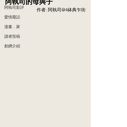
阿執司的母與子
阿執司影評
作者: 阿執司@4砵典乍街
愛情廢話
漫畫．家
讀者投稿
創網介紹