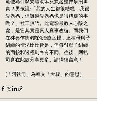
道他為什麼要這麼笨及負起整件事的重
責？男孩說:「我的人生都很糟糕，我很
愛媽媽，但難道愛媽媽也是很糟糕的事
嗎？」社工無語。此電影最教人心酸之
處，是它其實是真人真事改編。而我們
在砵典乍街4號的治療室裡，這種母與子
糾纏的情況比比皆是，但每對母子糾纏
的面貌和過程則各有不同。往後，阿執
司會在此處分享更多。請繼續留意！
(「阿執司」為韓文「大叔」的意思）
See All
Recent Posts