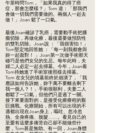
午茶時問Tom，「如果我真的得了癌
症，那會怎麼樣？」Tom 道：「那我們
會做一切我們需要做的。兩個人一起去
做！」Joan 鬆了一口氣。
最後Joan確診了乳癌，需要動手術把腫
瘤切除，再做化療，最後還要做預防性
的雙乳切除。Joan說 ：「我很害怕！」
Tom堅定地回答她 ：「每一刻我都會與
妳一起面對！ 」Joan第一次做手術那天
碰巧是他們女兒的生忌。每年此時，夫
婦二人必定一起去掃墓。今年，Joan着
Tom待她進了手術室後照樣去掃墓。
Tom 在女兒的墳墓前終於崩潰了，「我
應該如何告訴她，妳千萬不要離去剩下
我一個人？！」手術很順利，夫妻二人
都鬆了一口氣，但他們只是過了一關。
接下來要面對的，是接受化療療程的艱
巨挑戰。化療開始，所有可以出現的不
適都出現在Joan身上，嘔吐、忽冷忽
熱、全身疼痛、脫髮……。看見自己的
至愛有這麼多痛苦自己卻不能做些什
麼，Tom甚是無助。有一回，Joan身體