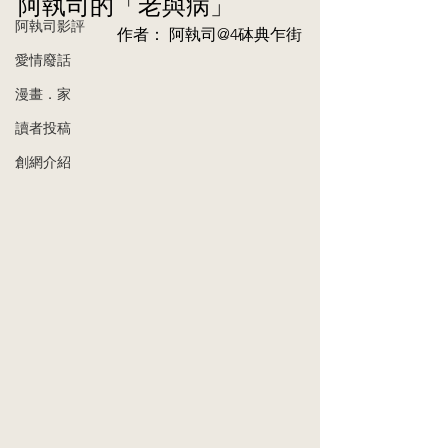
阿執司的「老與病」
阿執司影評
作者： 阿執司@4砵典乍街
愛情廢話
漫畫．家
讀者投稿
創網介紹