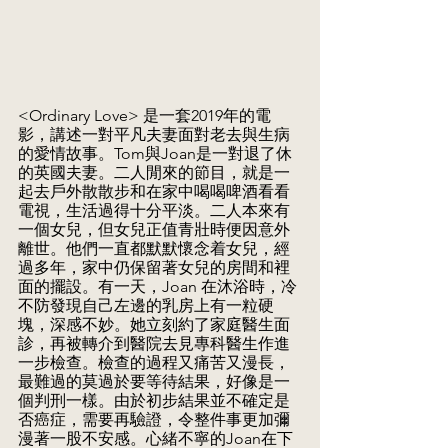
<Ordinary Love> 是一套2019年的電
影，講述一對平凡夫妻面對老去與生病
的愛情故事。Tom與Joan是一對退了休
的英國夫妻。二人閒來的節目，就是一
起去戶外散散步和在家中喝喝啤酒看看
電視，生活過得十分平淡。二人本來有
一個女兒，但女兒正值青壯時便因意外
離世。他們一直都默默懷念着女兒，經
過多年，家中仍保留著女兒的房間和裡
面的擺設。有一天，Joan 在沐浴時，冷
不防發現自己左邊的乳房上有一粒硬
塊，深感不妙。她立刻約了家庭醫生面
診，再被轉介到醫院去見專科醫生作進
一步檢查。檢查的過程又痛苦又漫長，
最難過的莫過於要等待結果，好像是一
個判刑一樣。由於初步結果並不確定是
否癌症，需要再驗證，令整件事更加彌
漫著一股不安感。心緒不寧的Joan在下