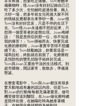
非常疼痛，想要吃止痛藥。Tom替她準
備藥物時，怪Joan沒有好好記錄自己已
吃了多少次，生怕她吃超過份量。兩人
大吵一場，把多年前女兒死後大家不同
的情緒反應都拿出來爭吵一番。Joan怪
Tom沒有好好悲哀，只是不停的生活下
去。Tom怪Joan永遠都不想好起來，只
想用一個受害者的姿態出現。Joan咆哮
說：「我是患癌症的那一位，你不知道
我的痛苦！」Tom揮袖而去。快要完成
化療的療程時，Joan著實辛苦得不想繼
續下去。Tom鼓勵她說，妳要當這是一
場馬拉松，終點就在前面了。化療療程
及預防性的雙乳切除手術終於完成，
Tom與Joan又重拾平淡的生活模式。到
超市購物，閒話家常，散散步，準備過
聖誕。
在整套電影中，Tom與Joan都沒有很多
驚天動地或有趣的談話內容。但是Tom
對Joan的行動每每都充滿著愛意。做司
機管接管送到醫院，在Joan做化療時總
是陪伴在側，在她嘔吐時為她拿著桶
子，在她因化療掉髮時為她剃頭