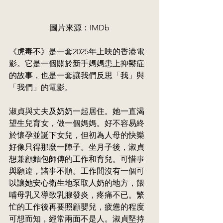
圖片來源：IMDb
《虎毒不》是一套2025年上映的香港電
影。它是一個關於新手媽媽患上抑鬱症
的故事，也是一套讓我們反思「我」與
「我們」的電影。
淑貞與丈夫及奶奶一起居住。她一直渴
望生兒育女，做一個媽媽。好不容易終
於懷孕並誕下女兒，但初為人母的快樂
好像只得那麼一陣子。坐月子後，淑貞
想兼顧麵包師傅的工作和育兒。可惜事
與願違，諸事不順。工作間沒有一個可
以讓她安心衛生地泵取人奶的地方，餵
哺母乳又導致乳腺發炎，疼痛不已。繁
忙的工作後再要照顧嬰兒，疲憊的程度
可想而知，經常兩面不是人。淑貞堅持