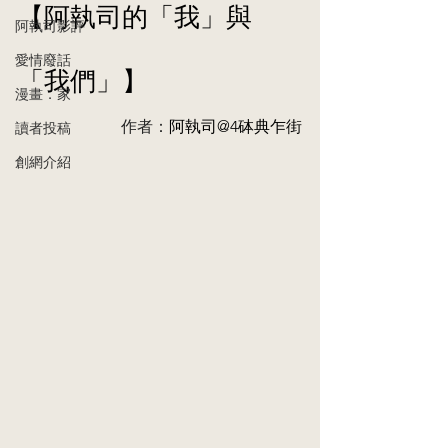
【阿執司的「我」與
阿執司影評
愛情廢話
「我們」】
漫畫．家
作者：
阿執司@4砵典乍街
讀者投稿
創網介紹