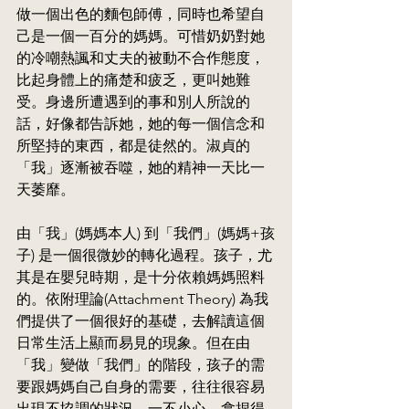
做一個出色的麵包師傅，同時也希望自
己是一個一百分的媽媽。可惜奶奶對她
的冷嘲熱諷和丈夫的被動不合作態度，
比起身體上的痛楚和疲乏，更叫她難
受。身邊所遭遇到的事和別人所說的
話，好像都告訴她，她的每一個信念和
所堅持的東西，都是徒然的。淑貞的
「我」逐漸被吞噬，她的精神一天比一
天萎靡。
由「我」(媽媽本人) 到「我們」(媽媽+孩
子) 是一個很微妙的轉化過程。孩子，尤
其是在嬰兒時期，是十分依賴媽媽照料
的。依附理論(Attachment Theory) 為我
們提供了一個很好的基礎，去解讀這個
日常生活上顯而易見的現象。但在由
「我」變做「我們」的階段，孩子的需
要跟媽媽自己自身的需要，往往很容易
出現不協調的狀況。一不小心，拿捏得