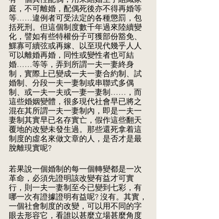
庭，不可離婚，配偶死後亦不得再婚等
等……違例者可受法定的各種懲罰，包
括死刑。但這個制度數千年過來陸續變
化，譬如有些特權份子可獲部份豁免、
鰥寡可續弦或再嫁、以至現代幾乎人人
可以離婚再婚，同性或變性者也可結
婚……等等，弄到所謂一夫一妻終身
制，實際上已變成一夫一妻合約制、試
婚制、分段一夫一妻制或串聯式多偶
制、或一夫一夫或一妻一妻制……，而
這些婚姻變體，很多現代社會早已將之
混在其所謂一夫一妻制內，即是一夫一
妻制其實早已名存實亡，假作這些翻天
覆地的改變未發生過。那些還死拿着這
制度的虛名來做文章的人，是否才是最
脫離現實呢?
若果說一個婚制的每一個轉變都是一次
革命，必須先證明該改變有益才可實
行，則一夫一妻制至今已變到七彩，有
哪一次有證據證明有益呢? 沒有。其實，
一個社會制度的改變，可以用不同的字
眼去形容它，看誰以甚麼立場甚麼角度