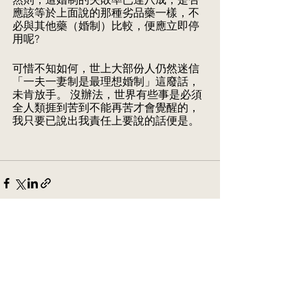
應該等於上面說的那種劣品藥一樣，不
必與其他藥（婚制）比較，便應立即停
用呢? 
可惜不知如何，世上大部份人仍然迷信
「一夫一妻制是最理想婚制」這廢話，
未肯放手。 沒辦法，世界有些事是必須
全人類捱到苦到不能再苦才會覺醒的，
我只要已說出我責任上要說的話便是。
See All
Recent Posts