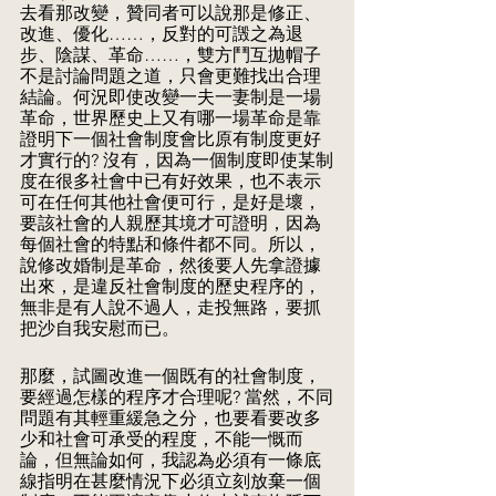
去看那改變，贊同者可以說那是修正、
改進、優化……，反對的可譭之為退
步、陰謀、革命……，雙方鬥互拋帽子
不是討論問題之道，只會更難找出合理
結論。何況即使改變一夫一妻制是一場
革命，世界歷史上又有哪一場革命是靠
證明下一個社會制度會比原有制度更好
才實行的? 沒有，因為一個制度即使某制
度在很多社會中已有好效果，也不表示
可在任何其他社會便可行，是好是壞，
要該社會的人親歷其境才可證明，因為
每個社會的特點和條件都不同。所以，
說修改婚制是革命，然後要人先拿證據
出來，是違反社會制度的歷史程序的，
無非是有人說不過人，走投無路，要抓
把沙自我安慰而已。 
那麼，試圖改進一個既有的社會制度，
要經過怎樣的程序才合理呢? 當然，不同
問題有其輕重緩急之分，也要看要改多
少和社會可承受的程度，不能一慨而
論，但無論如何，我認為必須有一條底
線指明在甚麼情況下必須立刻放棄一個