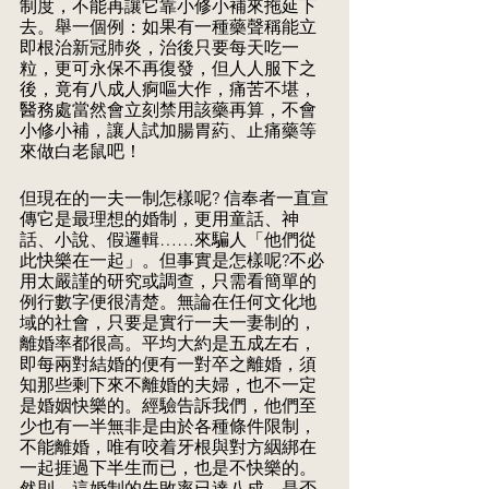
制度，不能再讓它靠小修小補來拖延下
去。舉一個例：如果有一種藥聲稱能立
即根治新冠肺炎，治後只要每天吃一
粒，更可永保不再復發，但人人服下之
後，竟有八成人痾嘔大作，痛苦不堪，
醫務處當然會立刻禁用該藥再算，不會
小修小補，讓人試加腸胃葯、止痛藥等
來做白老鼠吧！
但現在的一夫一制怎樣呢? 信奉者一直宣
傳它是最理想的婚制，更用童話、神
話、小說、假邏輯……來騙人「他們從
此快樂在一起」。但事實是怎樣呢?不必
用太嚴謹的研究或調查，只需看簡單的
例行數字便很清楚。無論在任何文化地
域的社會，只要是實行一夫一妻制的，
離婚率都很高。平均大約是五成左右，
即每兩對結婚的便有一對卒之離婚，須
知那些剩下來不離婚的夫婦，也不一定
是婚姻快樂的。經驗告訴我們，他們至
少也有一半無非是由於各種條件限制，
不能離婚，唯有咬着牙根與對方絪綁在
一起捱過下半生而已，也是不快樂的。
然則，這婚制的失敗率已達八成，是否