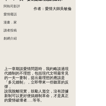
阿執司影評
作者：愛情大師吳敏倫
愛情廢話
漫畫．家
讀者投稿
創網介紹
上一章期談愛情問題時，我約略談過現
代婚制的不理想，包括現代文明最常見
的一夫一妻制，提出最理想的應該是
「多元婚制」，立即帶來一些聽眾的反
彈，
說我脫離現實，鼓勵人濫交，沒有證據
新制可以更好便搞婚制革命，才是真正
的愛情破壞者…..等等。