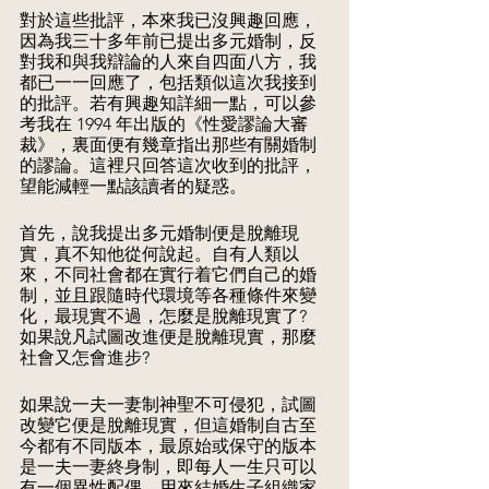
對於這些批評，本來我已沒興趣回應，
因為我三十多年前已提出多元婚制，反
對我和與我辯論的人來自四面八方，我
都已一一回應了，包括類似這次我接到
的批評。若有興趣知詳細一點，可以參
考我在 1994 年出版的《性愛謬論大審
裁》，裏面便有幾章指出那些有關婚制
的謬論。這裡只回答這次收到的批評，
望能減輕一點該讀者的疑惑。
首先，說我提出多元婚制便是脫離現
實，真不知他從何說起。自有人類以
來，不同社會都在實行着它們自己的婚
制，並且跟隨時代環境等各種條件來變
化，最現實不過，怎麼是脫離現實了?  
如果說凡試圖改進便是脫離現實，那麼
社會又怎會進步? 
如果說一夫一妻制神聖不可侵犯，試圖
改變它便是脫離現實，但這婚制自古至
今都有不同版本，最原始或保守的版本
是一夫一妻終身制，即每人一生只可以
有一個異性配偶，用來結婚生子組織家