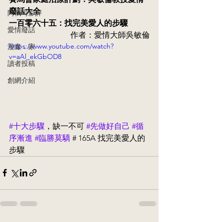
廢話大全
阿執司影評
一百零六十五：找完美愛人的步驟
愛情廢話
作者：愛情大師吳敏倫
https://www.youtube.com/watch?
漫畫．家
v=aAl_ekGbOD8
讀者投稿
創網介紹
#十大步驟
，缺一不可 
#先做好自己
#循
序漸進
#臨勝莫驕
 # 165A 找完美愛人的
步驟