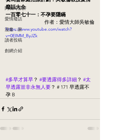
廢話大全
阿執司影評
一百零七十一：不孕要隱瞞
愛情廢話
作者：愛情大師吳敏倫
https://www.youtube.com/watch?
漫畫．家
v=0EIMM_ByJZk
讀者投稿
創網介紹
#多早才算早
？ 
#要透露得多詳細
？ 
#太
早透露豈非永無人要
？ # 171 早透露不
孕 B