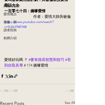
廢話大全
阿執司影評
一百零七十四：嬌嗲愛情
愛情廢話
作者：愛情大師吳敏倫
https://www.youtube.com/watch?
漫畫．家
v=IlckbYNKY68
讀者投稿
創網介紹
愛情好玩嗎 ？ 
#要有很高智慧和技巧
#否
則自取其辱
 # 174 嬌嗲愛情
See All
Recent Posts