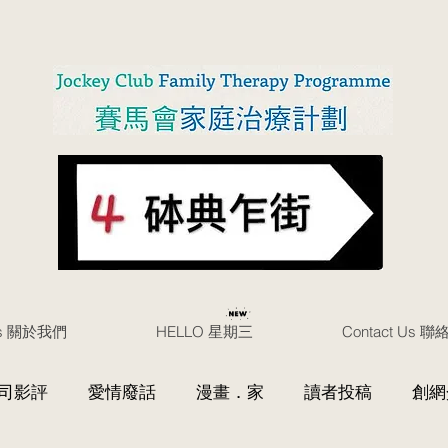
Us 關於我們
HELLO 星期三
Contact Us 
司影評
愛情廢話
漫畫．家
讀者投稿
創網