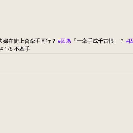
夫婦在街上會牽手同行？ 
#因為
「一牽手成千古恨」？ 
#
 178 不牽手