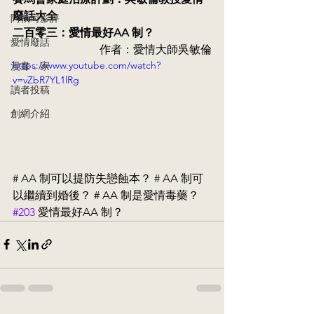
廢話大全
阿執司影評
二百零三：愛情最好AA 制？
愛情廢話
作者：愛情大師吳敏倫
https://www.youtube.com/watch?
漫畫．家
v=vZbR7YL1lRg
讀者投稿
創網介紹
# AA 制可以提防失戀蝕本？ # AA 制可
以繼續到婚後？ # AA 制是愛情毒藥？ 
#203
 愛情最好AA 制？