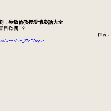
劃．吳敏倫教授愛情廢話大全
盲目擇偶 ？
作者：
com/watch?v=_27oEQxyIkc