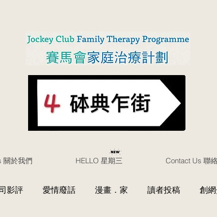
Us 關於我們
HELLO 星期三
Contact Us 
司影評
愛情廢話
漫畫．家
讀者投稿
創網