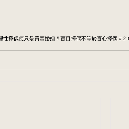
以理性擇偶便只是買賣婚姻 # 盲目擇偶不等於盲心擇偶 # 2