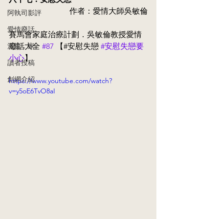
作者：愛情大師吳敏倫
阿執司影評
愛情廢話
賽馬會家庭治療計劃．吳敏倫教授愛情
漫畫．家
廢話大全 
#87
 【#安慰失戀 
#安慰失戀要
小心
】
讀者投稿
創網介紹
https://www.youtube.com/watch?
v=y5oE6TvO8aI