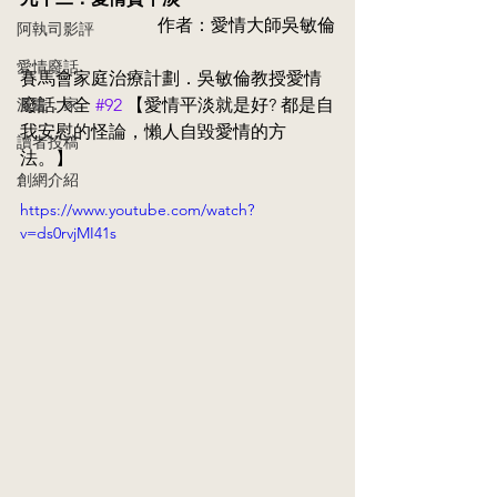
作者：愛情大師吳敏倫
阿執司影評
愛情廢話
賽馬會家庭治療計劃．吳敏倫教授愛情
漫畫．家
廢話大全 
#92
 【愛情平淡就是好? 都是自
我安慰的怪論，懶人自毀愛情的方
讀者投稿
法。】
創網介紹
https://www.youtube.com/watch?
v=ds0rvjMI41s