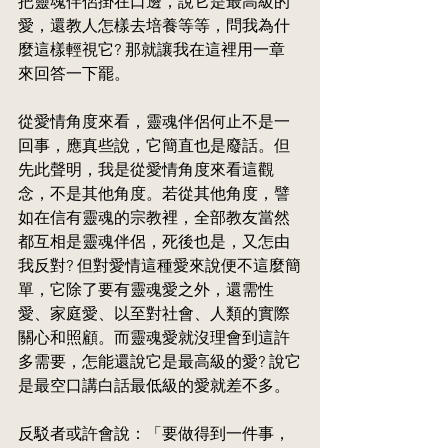
把靈魂伴侶掛在口邊，說它是最高級的
愛，還教人怎樣去培養等等，問我為什
麼這樣輕視它? 那就讓我在這裡用一章 
來回答一下罷。
從愛情角度來看，靈魂伴侶何止不是一
回事，應真些說，它簡直也是廢話。但
先此聲明，我是從愛情角度來看這觀
念，不是其他角度。若從其他角度，譬
如在信有靈魂的宗教裡，全部教友當然
都互相是靈魂伴侶，死後也是，又怎由
我反對? 但對愛情這種愛來說便不這麼簡
單，它除了要有靈魂愛之外，還需性
愛、家庭愛、以至對社會、人類的實際
關心和照顧。而靈魂愛就沒理會到這許
多需要，怎能還說它是最高級的愛? 說它
是最空口講白話最低級的愛就差不多。
反駁者或許會說：「要做得到一件事，