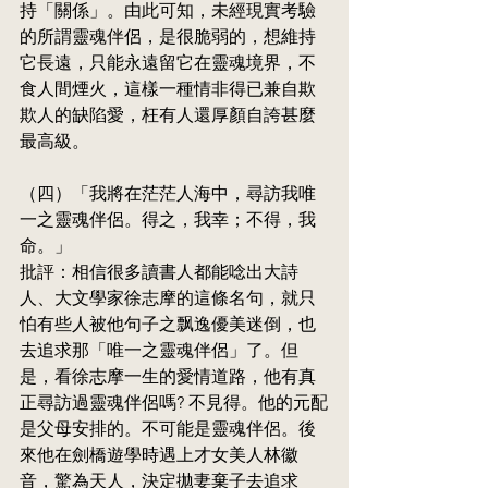
持「關係」。由此可知，未經現實考驗
的所謂靈魂伴侶，是很脆弱的，想維持
它長遠，只能永遠留它在靈魂境界，不
食人間煙火，這樣一種情非得已兼自欺
欺人的缺陷愛，枉有人還厚顏自誇甚麼
最高級。
（四）「我將在茫茫人海中，尋訪我唯
一之靈魂伴侶。得之，我幸；不得，我
命。」
批評：相信很多讀書人都能唸出大詩
人、大文學家徐志摩的這條名句，就只
怕有些人被他句子之飘逸優美迷倒，也
去追求那「唯一之靈魂伴侶」了。但
是，看徐志摩一生的愛情道路，他有真
正尋訪過靈魂伴侶嗎? 不見得。他的元配
是父母安排的。不可能是靈魂伴侶。後
來他在劍橋遊學時遇上才女美人林徽
音，驚為天人，決定拋妻棄子去追求