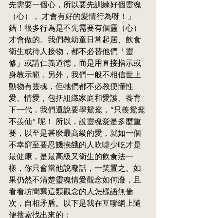
先需要一個心，所以要先訓練好個靈魂
（心）， 才會有好的愛情行為呀！」
錯！很多行為是不先需要有個靈（心）
才會做的。我們教幼童日常起居、飲食
衛生或待人接物，都不必替他們「靈
修」或講仁義道德，而是用直接指示或
身教示範，另外，我們一般不相信世上
動物有靈魂，但牠們都不必教便懂性
愛、情愛，包括組織家庭和愛護、養育
下一代，我們還說要學鴛鴦，“只羨鴛鴦
不羨仙” 呢！ 所以，說靈魂愛是多麼重
要，以至是甚麼最高級的愛，就如一個
不幸窮至要忍饑挨餓的人吹噓少吃才是
最健康，是最高級又衛生的飲食法一
樣，你只會當他說廢話，一笑置之。如
果仍然不清楚靈魂情愛觀念如何廢，且
看看坊間寫這類觀念的人怎樣語無倫
次，自相矛盾。以下是我在互聯網上隨
便搜索找出來的：