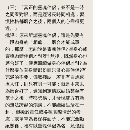
（三）「真正的靈魂伴侶，並不是一時
之間看對眼，而是經過長時間相處，習
慣性格都磨合之後，兩個人的心靠得更
近。」
批評：原來所謂靈魂伴侶，還是先要有
一段肉身的「相處」、磨合才能成事
的，那麼，怎能說是靈魂伴侶? 是身心或
靈魂肉體伴侶才對呀? 然後，既然身心也
磨合好了，便應繼續做身心伴侶才對? 為
什麼要放棄身體部份而只做心靈伴侶?有
完滿的不要，偏取殘缺，若非有自虐或
虐人狂，則只有另一可能：就是本來以
為磨合好了，豈知到定情或結婚甚至有
孩子之後，時移勢易，才發現雙方有新
的無法跨越的鴻溝，不能繼續生活在一
起， 但礙於責任或各種實際情況的考
慮，或單單為要保存面子，不能完全斷
絕關係，唯有以靈魂伴侶為名，勉強維