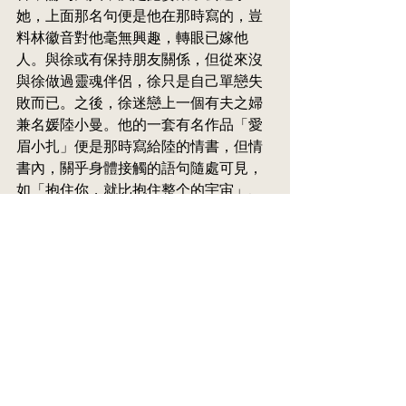
她，上面那名句便是他在那時寫的，豈
料林徽音對他毫無興趣，轉眼已嫁他
人。與徐或有保持朋友關係，但從來沒
與徐做過靈魂伴侶，徐只是自己單戀失
敗而已。之後，徐迷戀上一個有夫之婦
兼名媛陸小曼。他的一套有名作品「愛
眉小扎」便是那時寫給陸的情書，但情
書內，關乎身體接觸的語句隨處可見，
如「抱住你，就比抱住整个的宇宙」、
「摩摩深吻眉眉不釋」、「想張開胳膊
來抱你親你」、「你佔有我的愛，我的
靈、我的肉、我的整個兒」…..有這樣深
刻的肉體接觸慾望，怎能說是靈魂伴侶? 
更可笑的是，到他們排除萬難結婚之
後，很快便發覺雙方其實完全性格不
合，卒之悲劇收場。可見徐這次戀愛也
沒有以找靈魂伴侶為目的，而即使有，
他也是失敗的，因為他不明白很多所謂