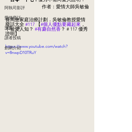
作者：愛情大師吳敏倫
阿執司影評
愛情廢話
賽馬會家庭治療計劃．吳敏倫教授愛情
廢話大全 
#117
 【
#個人優點要藏起來
，
漫畫．家
不被愛人知？
#有麝自然香
？ # 117 優秀
證明
】
讀者投稿
https://www.youtube.com/watch?
創網介紹
v=8nwpD10TRuY