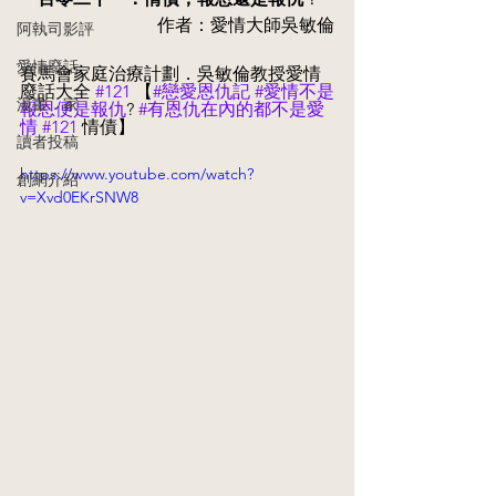
作者：愛情大師吳敏倫
阿執司影評
愛情廢話
賽馬會家庭治療計劃．吳敏倫教授愛情
廢話大全 
#121
 【
#戀愛恩仇記
#愛情不是
漫畫．家
報恩便是報仇
?
#有恩仇在內的都不是愛
情
#121
 情債】
讀者投稿
https://www.youtube.com/watch?
創網介紹
v=Xvd0EKrSNW8