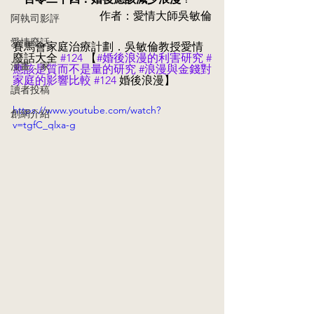
作者：愛情大師吳敏倫
阿執司影評
愛情廢話
賽馬會家庭治療計劃．吳敏倫教授愛情
廢話大全 
#124
 【
#婚後浪漫的利害研究
#
漫畫．家
應該是質而不是量的研究
#浪漫與金錢對
家庭的影響比較
#124
 婚後浪漫】
讀者投稿
https://www.youtube.com/watch?
創網介紹
v=tgfC_qlxa-g