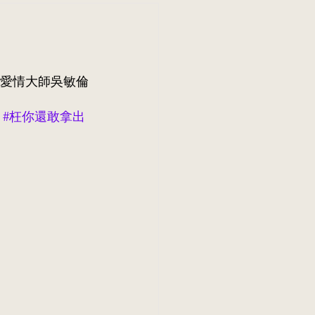
愛情大師吳敏倫
#枉你還敢拿出