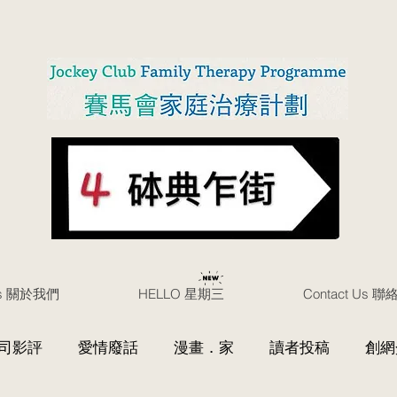
Us 關於我們
HELLO 星期三
Contact Us 
司影評
愛情廢話
漫畫．家
讀者投稿
創網