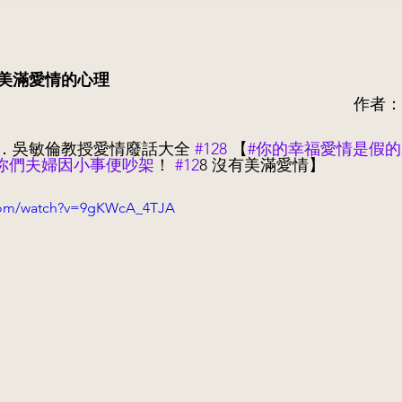
美滿愛情的心理
作者：
．吳敏倫教授愛情廢話大全 
#128
 【
#你的幸福愛情是假的
你們夫婦因小事便吵架
！
#12
8 沒有美滿愛情】
.com/watch?v=9gKWcA_4TJA