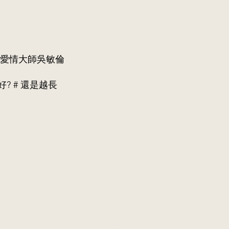
愛情大師吳敏倫
? # 還是越長