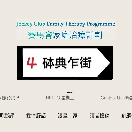
Us 關於我們
HELLO 星期三
Contact Us 
司影評
愛情廢話
漫畫．家
讀者投稿
創網