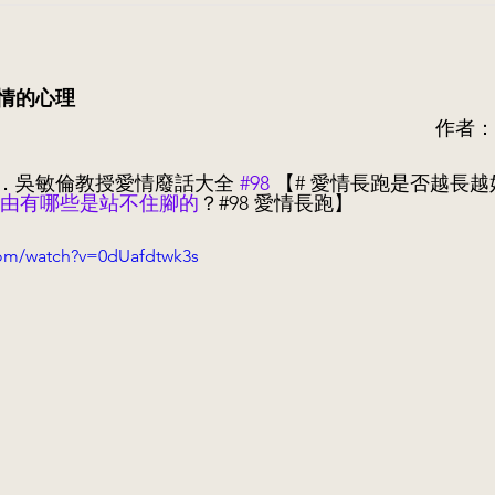
情的心理
作者：
．吳敏倫教授愛情廢話大全 
#98
 【
# 愛情長跑是否越長越好
理由有哪些是站不住腳的
？#98 愛情長跑
】
com/watch?v=0dUafdtwk3s