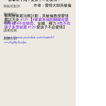
作者：愛情大師吳敏倫
阿執司影評
愛情廢話
賽馬會家庭治療計劃．吳敏倫教授愛情
廢話大全 
#129
 【
#家庭幸福的關鍵在愛
漫畫．家
情幸福
#不在物質
、金錢、權力 
#也不在
孩子多受寵愛
#129
 愛孩子不必愛情
】
讀者投稿
https://www.youtube.com/watch?
創網介紹
v=uVg9p3coljw