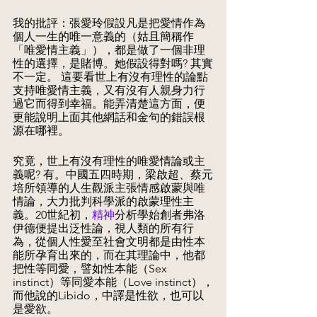
我的批評：張愛玲假設凡是把愛情作為
個人一生的唯一意義的（姑且簡稱作
「唯愛情主義」），都是做了一個非理
性的選擇，是賭博。她假設得對嗎? 其實
不一定。 這要看世上有沒有理性的論點
支持唯愛情主義，又有沒有人親身力行
過它而得到幸福。能弄清楚這方面，便
更能說明上面其他網話和金句的錯誤根
源在哪裡。
究竟，世上有沒有理性的唯愛情論或主
義呢? 有。中國五四時期，梁啟超、蔡元
培所領導的人生觀派主張情感啟蒙與唯
情論，大力批判科學派的啟蒙理性主
義。20世紀初，
精神
分析學始創者弗洛
伊德便提出泛性論，視人類的所有行
為，從個人性愛至社會文明都是由性本
能所孕育出來的，而在其理論中，他都
把性等同愛，譬如性本能（Sex 
instinct）等同愛本能（Love instinct），
而他說的Libido，中譯是性欲，也可以
是愛欲。