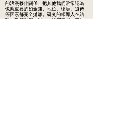
的浪漫夥伴關係，把其他我們常常認為
也應重要的如金錢、地位、環境、遺傳
等因素都完全拋離。研究的領導人在結
論中斬釘截鐵地說：「研究表明：幸福
就是爱，句号。」CBC 報導這研究時
說：「這研究證明披頭士是正確的：你
只需要的就是愛（All You Need is 
Love）」。
See All
Recent Posts