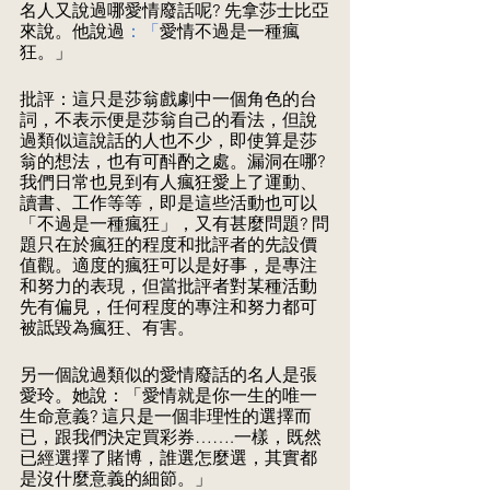
名人又說過哪愛情廢話呢? 先拿莎士比亞
來說。他說過
：「
愛情不過是一種瘋
狂。」
批評：這只是莎翁戲劇中一個角色的台
詞，不表示便是莎翁自己的看法，但說
過類似這說話的人也不少，即使算是莎
翁的想法，也有可酙酌之處。漏洞在哪?
我們日常也見到有人瘋狂愛上了運動、
讀書、工作等等，即是這些活動也可以
「不過是一種瘋狂」，又有甚麼問題? 問
題只在於瘋狂的程度和批評者的先設價
值觀。適度的瘋狂可以是好事，是專注
和努力的表現，但當批評者對某種活動
先有偏見，任何程度的專注和努力都可
被詆毀為瘋狂、有害。
另一個說過類似的愛情廢話的名人是張
愛玲。她說：「愛情就是你一生的唯一
生命意義? 這只是一個非理性的選擇而
已，跟我們決定買彩券…….一樣，既然
已經選擇了賭博，誰選怎麼選，其實都
是沒什麼意義的細節。」