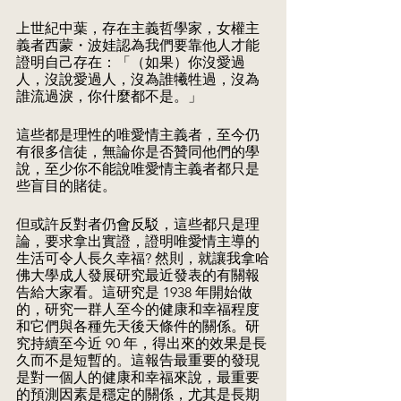
上世紀中葉，存在主義哲學家，女權主
義者西蒙・波娃認為我們要靠他人才能
證明自己存在：「（如果）你沒愛過
人，沒說愛過人，沒為誰犧牲過，沒為
誰流過淚，你什麼都不是。」
這些都是理性的唯愛情主義者，至今仍
有很多信徒，無論你是否贊同他們的學
說，至少你不能說唯愛情主義者都只是
些盲目的賭徒。
但或許反對者仍會反駁，這些都只是理
論，要求拿出實證，證明唯愛情主導的
生活可令人長久幸福? 然則，就讓我拿哈
佛大學成人發展研究最近發表的有關報
告給大家看。這研究是 1938 年開始做
的，研究一群人至今的健康和幸福程度
和它們與各種先天後天條件的關係。研
究持續至今近 90 年，得出來的效果是長
久而不是短暫的。這報告最重要的發現
是對一個人的健康和幸福來說，最重要
的預測因素是穩定的關係，尤其是長期