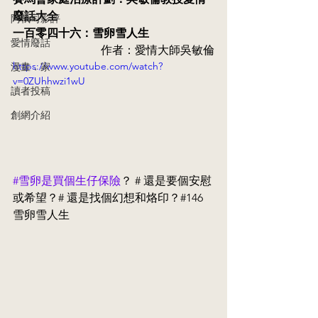
廢話大全
阿執司影評
一百零四十六：雪卵雪人生
愛情廢話
作者：愛情大師吳敏倫
https://www.youtube.com/watch?
漫畫．家
v=0ZUhhwzi1wU
讀者投稿
創網介紹
#雪卵是買個生仔保險
？ # 還是要個安慰
或希望？# 還是找個幻想和烙印？#146 
雪卵雪人生