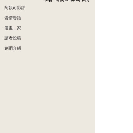
阿執司影評
愛情廢話
漫畫．家
讀者投稿
創網介紹