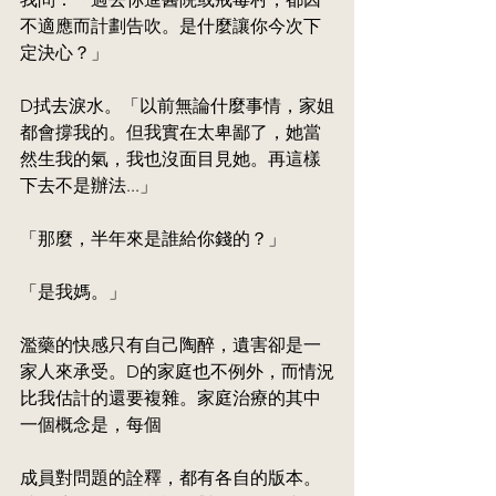
不適應而計劃告吹。是什麼讓你今次下
定決心？」
D拭去淚水。「以前無論什麼事情，家姐
都會撐我的。但我實在太卑鄙了，她當
然生我的氣，我也沒面目見她。再這樣
下去不是辦法...」
「那麼，半年來是誰給你錢的？」
「是我媽。」
濫藥的快感只有自己陶醉，遺害卻是一
家人來承受。D的家庭也不例外，而情況
比我估計的還要複雜。家庭治療的其中
一個概念是，每個
成員對問題的詮釋，都有各自的版本。