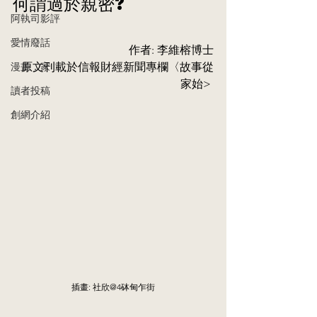
何謂過於親密?
阿執司影評
愛情廢話
作者: 李維榕博士
漫畫．家
原文刊載於信報財經新聞專欄〈故事從
家始> 
讀者投稿
創網介紹
插畫: 社欣@4砵甸乍街