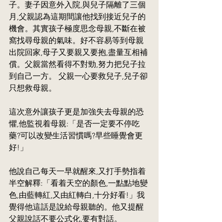
子。妻子因意外入院,與兒子隔離了三個
月,父親認為這期間讓他找到接近兒子的
機會。其實孩子極度思念母親,不斷在被
窩找尋母親的氣味。好不容易等到母親
出院回家,母子又要親又要抱,盡量互相補
償。父親當然看得不對勁,努力把兒子拉
到自己一方。 父親一心要救兒子,兒子卻
只想救母親。
這次意外讓孩子更是加強失去母親的恐
懼,他監視着母親:「是否一定要不停吃
藥?可以改變生活習慣嗎?早些睡覺會更
好!」
他說自己每天一早就醒來,又打手勢指着
半空解釋:「看着天空的顏色,一點點地變
色,由藍轉紅,又由紅轉白,十分好看!」我
覺得他這話是說給母親聽的。他又提醒
父親說話不要公式化,要有對話。