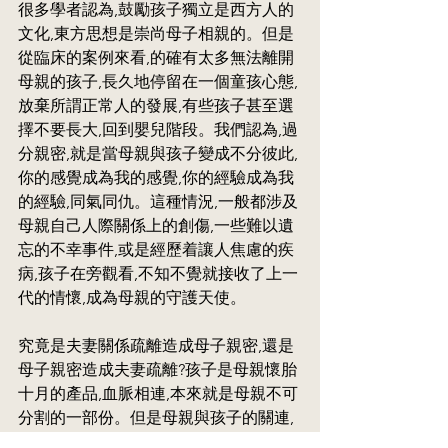
很多學者認為,鼓勵孩子獨立是西方人的
文化,東方思想是崇尚母子相親的。但是
從臨床的案例來看,的確有太多無法離開
母親的孩子,長久地停留在一個童孩心態,
放棄所謂正常人的發展,有些孩子甚至選
擇不要長大,回到嬰兒階段。我們認為,過
分親密,就是當母親與孩子變成不分彼此,
你的感覺成為我的感覺,你的經驗成為我
的經驗,同氣同仇。這種情況,一般都涉及
母親自己人際關係上的創傷,一些難以遺
忘的不幸事件,或是經歷着讓人焦慮的疾
病,孩子在旁觀看,不知不覺就接收了上一
代的情懷,成為母親的守護天使。
究竟是夫妻關係疏離造成母子親密,還是
母子親密造成夫妻疏離?孩子是母親懷胎
十月的產品,血脈相連,本來就是母親不可
分割的一部份。但是母親與孩子的關連,
總是與父親有關,愈是缺乏夫妻親密的母