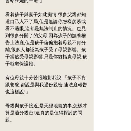
會站在她的一邊!」
看着孩子與妻子如此痴情,很多父親都知
道自己入不了局,但是無論你怎樣羨慕或
看不過眼,這都是無法制止的情況。也見
到很多分開了的父母,因為孩子的撫養權
告上法庭,但是孩子偏偏抱着母親不肯分
離,很多人都認為孩子受了母親影響。孩
子當然受母親影響,只是你愈指責母親,孩
子就愈保護她。
有位母親十分苦惱地對我說:「孩子不肯
跟爸爸,都說是與我過份親密,連法庭報告
也這樣說!」
母親與孩子接近,是天經地義的事,怎樣才
算是過分親密?這真的是值得探討的問
題。