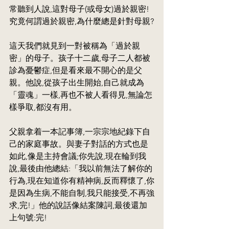
常聽到人說,這對母子(或母女)過於親密!
究竟何謂過於親密,為什麼總是針對母親?
這天我們就見到一對被稱為「過於親
密」的母子。孩子十二歲,母子二人都被
診為憂鬱症,但是看來最不開心的是父
親。他說,從孩子出生開始,自己就成為
「靈魂」一樣,再也不被人看得見,無論怎
樣爭取,都沒有用。
父親拿着一本記事簿,一宗宗地紀錄下自
己的家庭事故。與妻子對話的方式也是
如此,像是主持會議;你先說,現在輪到我
說,最後由他總結:「我以前無法了解你的
行為,現在知道你有精神病,反而釋懷了,你
是因為生病,不能自制,我只能接受,不再強
求,完!」他的說話像結案陳詞,最後還加
上句號:完!