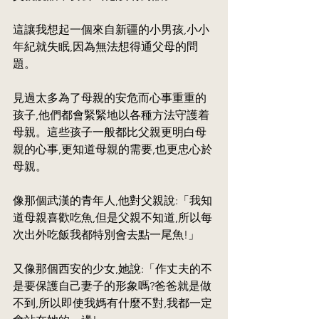
這讓我想起一個來自新疆的小男孩,小小
年紀就失眠,因為無法想得通父母的問
題。
見過太多為了母親的安危而心事重重的
孩子,他們都會緊緊地以各種方法守護着
母親。這些孩子一般都比父親更明白母
親的心事,更知道母親的需要,也更忠心於
母親。
像那個武漢的青年人,他對父親說:「我知
道母親喜歡吃魚,但是父親不知道,所以每
次出外吃飯我都特別會去點一尾魚!」
又像那個西安的少女,她說:「作丈夫的不
是要保護自己妻子的形象嗎?爸爸就是做
不到,所以即使我媽有什麼不對,我都一定