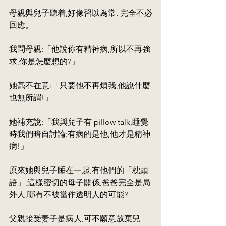
母親與兒子聽着,好像習以為常, 完全不必
回應。
我問母親:「他說你有精神病,所以不再強
求,你是怎麼想的?」
她毫不在意:「只要他不再煩我,他說什麼
也無所謂!」
她補充說:「我與兒子有 pillow talk,睡覺
時我們暗自討論:有病的是他,他才是精神
病!」
原來她與兒子睡在一起,有他們的「枕頭
語」,這樣密切的母子關係,爸爸完全是局
外人,哪有不被當作透明人的可能?
父親接受妻子是病人,可不願意放棄兒