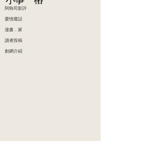
阿執司影評
愛情廢話
漫畫．家
讀者投稿
創網介紹