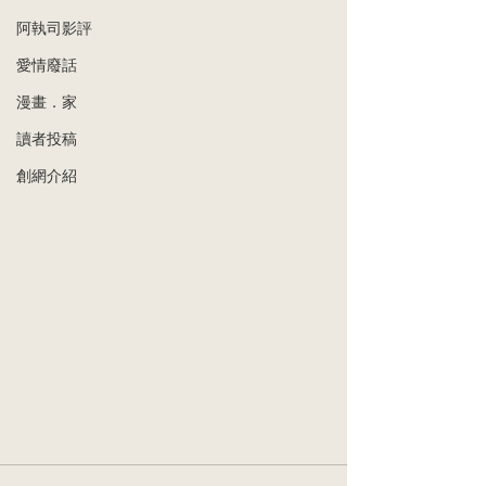
阿執司影評
愛情廢話
漫畫．家
讀者投稿
創網介紹